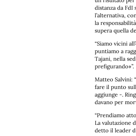
un risultato per 
distanza da FdI 
l’alternativa, c
la responsabilit
supera quella de
“Siamo vicini al
puntiamo a raggi
Tajani, nella sed
prefigurando»”.
Matteo Salvini:
fare il punto su
aggiunge -. Ring
davano per morti
“Prendiamo atto
La valutazione d
detto il leader