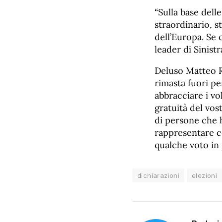
“Sulla base dell
straordinario, s
dell’Europa. Se 
leader di Sinist
Deluso Matteo Re
rimasta fuori p
abbracciare i vol
gratuità del vos
di persone che 
rappresentare c
qualche voto in p
dichiarazioni
elezioni