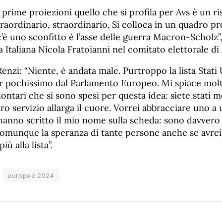
e prime proiezioni quello che si profila per Avs è un ri
traordinario, straordinario. Si colloca in un quadro 
c’è uno sconfitto è l’asse delle guerra Macron-Scholz”,
ra Italiana Nicola Fratoianni nel comitato elettorale di
nzi: “Niente, è andata male. Purtroppo la lista Stati 
er pochissimo dal Parlamento Europeo. Mi spiace molt
ontari che si sono spesi per questa idea: siete stati me
tro servizio allarga il cuore. Vorrei abbracciare uno a 
hanno scritto il mio nome sulla scheda: sono davvero
omunque la speranza di tante persone anche se avrei
iù alla lista”.
europee 2024