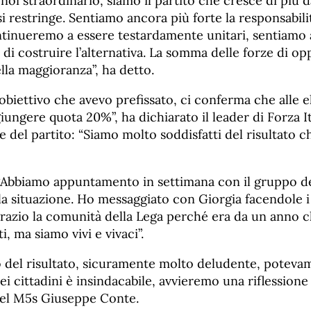
noi straordinario, siamo il partito che cresce di più da
si restringe. Sentiamo ancora più forte la responsabili
ontinueremo a essere testardamente unitari, sentiamo 
à di costruire l’alternativa. La somma delle forze di o
lla maggioranza”, ha detto.
l’obiettivo che avevo prefissato, ci conferma che alle e
ungere quota 20%”, ha dichiarato il leader di Forza I
e del partito: “Siamo molto soddisfatti del risultato ch
 “Abbiamo appuntamento in settimana con il gruppo de
lla situazione. Ho messaggiato con Giorgia facendole 
razio la comunità della Lega perché era da un anno ch
, ma siamo vivi e vivaci”.
 del risultato, sicuramente molto deludente, potevam
ei cittadini è insindacabile, avvieremo una riflessione 
 del M5s Giuseppe Conte.