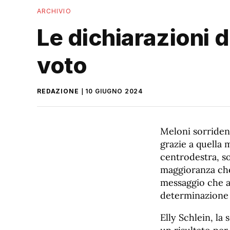
ARCHIVIO
Le dichiarazioni de
voto
REDAZIONE
10 GIUGNO 2024
Meloni sorridente
grazie a quella 
centrodestra, so
maggioranza che
messaggio che ar
determinazione s
Elly Schlein, la