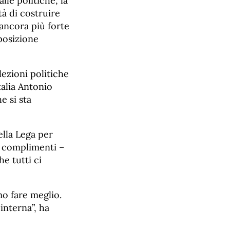
lle politiche, la
tà di costruire
ancora più forte
pposizione
lezioni politiche
talia Antonio
e si sta
lla Lega per
i complimenti –
e tutti ci
o fare meglio.
interna”, ha