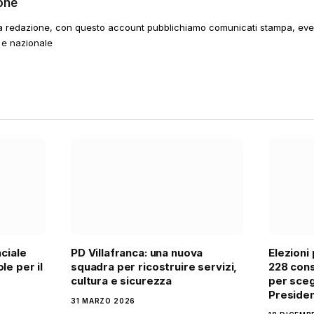
one
a redazione, con questo account pubblichiamo comunicati stampa, event
 e nazionale
nciale
PD Villafranca: una nuova
Elezioni 
le per il
squadra per ricostruire servizi,
228 cons
cultura e sicurezza
per sceg
Presiden
31 MARZO 2026