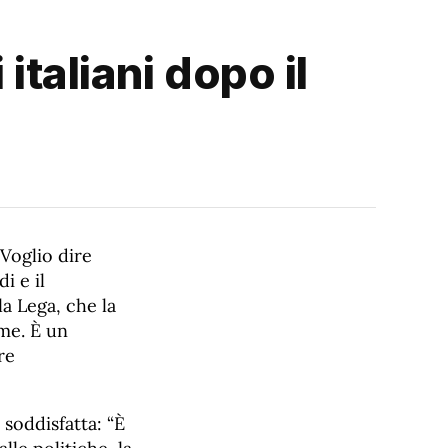
 italiani dopo il
“Voglio dire
i e il
la Lega, che la
me. È un
re
 soddisfatta: “È