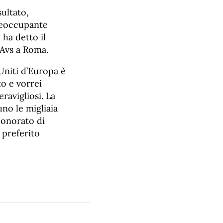
sultato,
preoccupante
 ha detto il
 Avs a Roma.
Uniti d’Europa è
o e vorrei
ravigliosi. La
uno le migliaia
 onorato di
 preferito