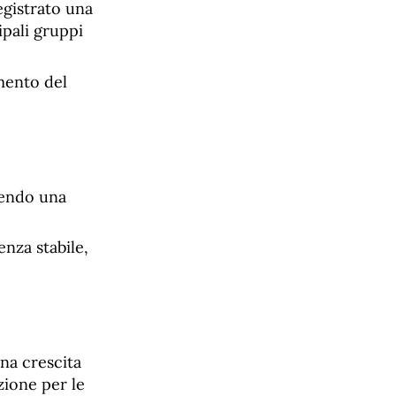
egistrato una
ipali gruppi
mento del
tendo una
nza stabile,
na crescita
zione per le