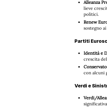
Alleanza Pr
lieve cresc
politici.
Renew Euro
sostegno ai p
Partiti Eurosc
Identità e 
crescita de
Conservator
con alcuni 
Verdi e Sinist
Verdi/Alle
significati