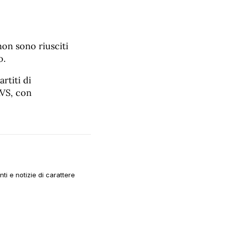
non sono riusciti
o.
rtiti di
AVS, con
i e notizie di carattere