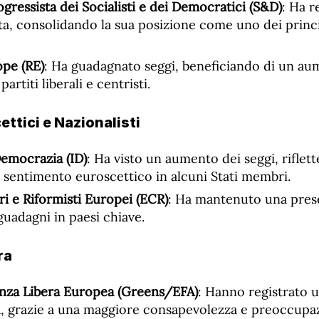
ogressista dei Socialisti e dei Democratici (S&D)
: Ha r
ita, consolidando la sua posizione come uno dei princ
pe (RE)
: Ha guadagnato seggi, beneficiando di un au
artiti liberali e centristi.
ettici e Nazionalisti
Democrazia (ID)
: Ha visto un aumento dei seggi, riflet
l sentimento euroscettico in alcuni Stati membri.
i e Riformisti Europei (ECR)
: Ha mantenuto una prese
guadagni in paesi chiave.
ra
anza Libera Europea (Greens/EFA)
: Hanno registrato u
va, grazie a una maggiore consapevolezza e preoccupa