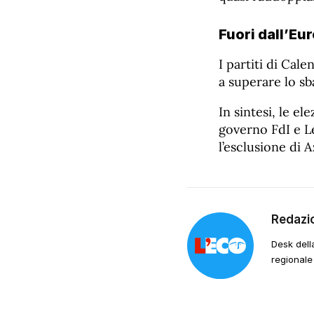
Fuori dall’E
I partiti di Cal
a superare lo s
In sintesi, le e
governo FdI e L
l’esclusione di 
Redazi
Desk dell
regionale