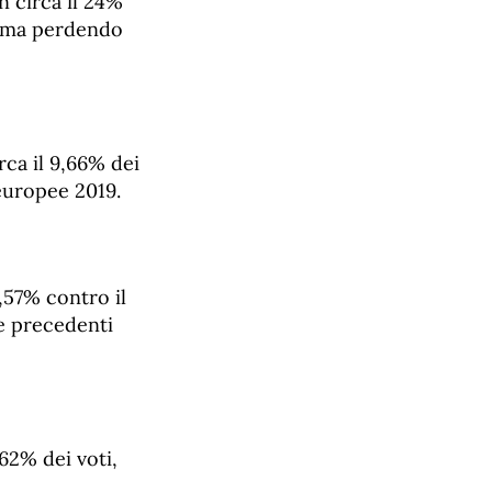
n circa il 24%
22 ma perdendo
rca il 9,66% dei
 europee 2019.
9,57% contro il
le precedenti
,62% dei voti,