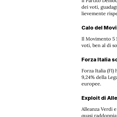
Il Partito Democ
dei voti, guada
lievemente rispe
Calo del Movi
Il Movimento 5 S
voti, ben al di 
Forza Italia 
Forza Italia (FI
9,24% della Lega
europee.
Exploit di All
Alleanza Verdi e
quasi raddoppian