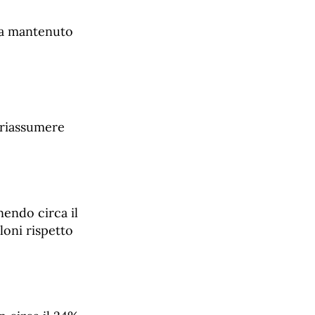
Ha mantenuto
o riassumere
enendo circa il
loni rispetto