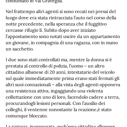
consumato in Val Graveglia.
Nel frattempo altri agenti si sono recati nei pressi del
luogo dove era stata rintracciata l’auto nel corso della
notte precedente, nella speranza che il fuggitivo
cercasse rifugio lì. Subito dopo aver iniziato
l’appostamento sono notati uscire da un appartamento
un giovane, in compagnia di una ragazza, con in mano
un sacchetto.
I due sono stati controllati ma, mentre la donna si è
prestata al controllo di polizia, l’uomo – un altro
cittadino albanese di 20 anni, intestatario del veicolo
sul quale immediatamente prima erano stati fermati gli
altri suoi connazionali – alla vista degli agenti opponeva
una resistenza attiva, ingaggiando una violenta
colluttazione con uno di loro, facendolo cadere a terra,
procurandogli lesioni personali. Con l’ausilio dei
colleghi, il ventenne nonostante la reazione,è stato
comunque bloccato.
La ragazza, incensurata, anch’essa cittadina albanese,