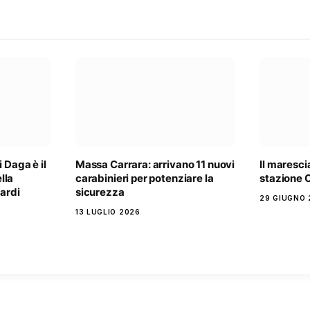
 Daga è il
Massa Carrara: arrivano 11 nuovi
Il maresci
lla
carabinieri per potenziare la
stazione C
Nardi
sicurezza
29 GIUGNO 
13 LUGLIO 2026