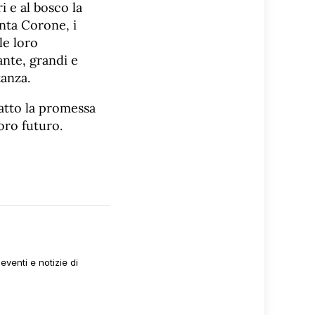
i e al bosco la
unta Corone, i
le loro
ante, grandi e
tanza.
fatto la promessa
loro futuro.
venti e notizie di