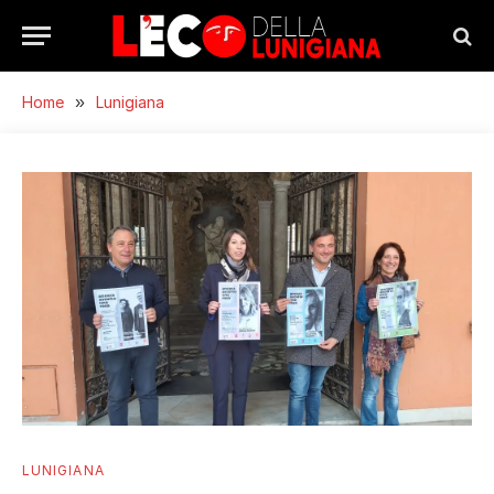
Home
»
Lunigiana
LUNIGIANA