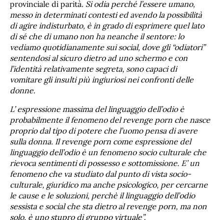
provinciale di parità
. Si odia perché l’essere umano,
messo in determinati contesti ed avendo la possibilità
di agire indisturbato, è in grado di esprimere quel lato
di sé che di umano non ha neanche il sentore: lo
vediamo quotidianamente sui social, dove gli “odiatori”
sentendosi al sicuro dietro ad uno schermo e con
l’identità relativamente segreta, sono capaci di
vomitare gli insulti più ingiuriosi nei confronti delle
donne.
L’ espressione massima del linguaggio dell’odio è
probabilmente il fenomeno del revenge porn che nasce
proprio dal tipo di potere che l’uomo pensa di avere
sulla donna. Il revenge porn come espressione del
linguaggio dell’odio è un fenomeno socio culturale che
rievoca sentimenti di possesso e sottomissione. E’ un
fenomeno che va studiato dal punto di vista socio-
culturale, giuridico ma anche psicologico, per cercarne
le cause e le soluzioni, perchè il linguaggio dell’odio
sessista e social che sta dietro al revenge porn, ma non
solo, è uno stupro di gruppo virtuale”.