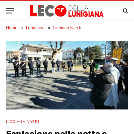
Home
»
Lunigiana
»
Licciana Nardi
LICCIANA NARDI
Esplosione nella notte a