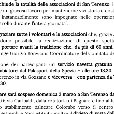
hiude la totalità delle associazioni di San Terenzo
, 
 un gravoso lavoro per mantenerne vivi storia e costu
e instancabilmente sono impegnate nelle operazioni
ntrollo durante l’intera giornata”.
graziare tutte i volontari e le associazioni
che, grazie 
ono possibile la realizzazione di questo spett
portare avanti la tradizione che, da più di 60 anni,
iunge Giorgio Bonvicini, Coordinatore del Comitato de
zione dei partecipanti un
servizio navetta gratuito
biatore dal Palasport della Spezia – alle ore 13.30, 
Terenzo in via Gozzano
e viceversa – con partenza da 
.30
.
lare sarà sospeso domenica 3 marzo a San Terenzo dal
tti: via Garibaldi, dalla rotatoria di Bagnara e fino al
o stabilimento balneare Colombo verso il centro
Settembre. Sarà istituito inoltre il
divieto di sosta dal