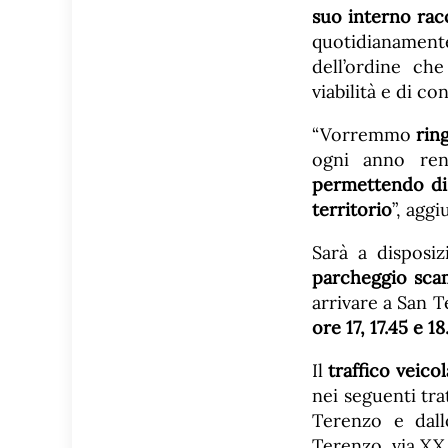
suo interno racc
quotidianamente
dell’ordine ch
viabilità e di co
“Vorremmo
rin
ogni anno rend
permettendo di 
territorio
”, agg
Sarà a disposi
parcheggio scam
arrivare a San 
ore 17, 17.45 e 18
Il
traffico veico
nei seguenti tra
Terenzo e dall
Terenzo, via XX 