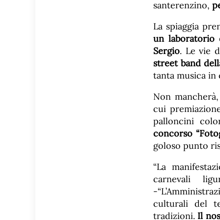
santerenzino,
p
La spiaggia pre
un laboratorio
Sergio
. Le vie 
street band del
tanta musica in
Non mancherà,
cui premiazione
palloncini colo
concorso “Fotog
goloso punto rist
“La manifestaz
carnevali li
-“L’Amministrazi
culturali del 
tradizioni.
Il no