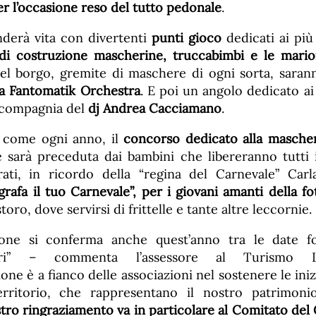
er l’occasione reso del tutto pedonale
.
nderà vita con divertenti
punti gioco
dedicati ai più
 di costruzione mascherine, truccabimbi e le mari
del borgo, gremite di maschere di ogni sorta, saran
la Fantomatik Orchestra
. E poi un angolo dedicato ai 
 compagnia del
dj Andrea Cacciamano
.
 come ogni anno, il
concorso dedicato alla mascher
 sarà preceduta dai bambini che libereranno tutti 
rati, in ricordo della “regina del Carnevale” Carla
rafa il tuo Carnevale”, per i giovani amanti della fo
oro, dove servirsi di frittelle e tante altre leccornie.
ione si conferma anche quest’anno tra le date f
guri” – commenta l’assessore al Turismo 
one è a fianco delle associazioni nel sostenere le iniz
territorio, che rappresentano il nostro patrimoni
stro ringraziamento va in particolare al Comitato del