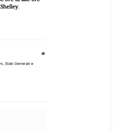
 Shelley
.
Sito
web
m, Stati Generali e