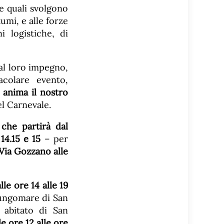
le quali svolgono
mi, e alle forze
 logistiche, di
al loro impegno,
acolare evento,
 anima il nostro
l Carnevale.
 che partirà dal
14.15 e 15
– per
Via Gozzano alle
le ore 14 alle 19
 lungomare di San
 abitato di San
le ore 12 alle ore