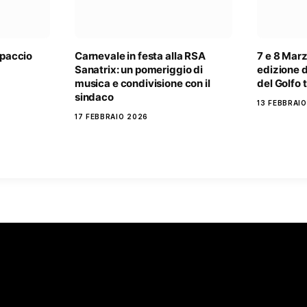
spaccio
Carnevale in festa alla RSA
7 e 8 Mar
Sanatrix: un pomeriggio di
edizione d
musica e condivisione con il
del Golfo 
sindaco
13 FEBBRAI
17 FEBBRAIO 2026