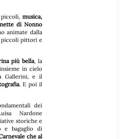
 piccoli,
musica,
onette di Nonno
no animate dalla
piccoli pittori e
ina più bella
, la
insieme in cielo
 Gallerini, e il
tografia
. E poi il
ondamentali dei
Luisa Nardone
iative storiche e
o e bagaglio di
 Carnevale che al