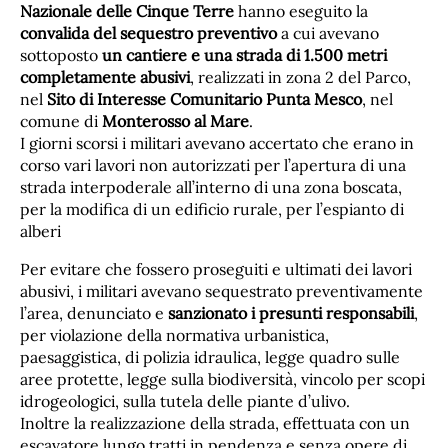
Nazionale delle Cinque Terre
hanno eseguito la
convalida del sequestro preventivo
a cui avevano
sottoposto
un cantiere e una strada di 1.500 metri
completamente abusivi
, realizzati in zona 2 del Parco,
nel
Sito di Interesse Comunitario Punta Mesco
, nel
comune di
Monterosso al Mare
.
I giorni scorsi i militari avevano accertato che erano in
corso vari lavori non autorizzati per l’apertura di una
strada interpoderale all’interno di una zona boscata,
per la modifica di un edificio rurale, per l’espianto di
alberi
Per evitare che fossero proseguiti e ultimati dei lavori
abusivi, i militari avevano sequestrato preventivamente
l’area, denunciato e
sanzionato i presunti responsabili
,
per violazione della normativa urbanistica,
paesaggistica, di polizia idraulica, legge quadro sulle
aree protette, legge sulla biodiversità, vincolo per scopi
idrogeologici, sulla tutela delle piante d’ulivo.
Inoltre la realizzazione della strada, effettuata con un
escavatore lungo tratti in pendenza e senza opere di