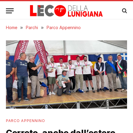
Home
»
Parchi
»
Parco Appennino
PARCO APPENNINO
Cerreto, anche dall’estero