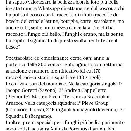
ha saputo valorizzare la bellezza (con la foto più bella
inviata tramite Whatsapp direttamente dal bosco), a chi
ha pulito il bosco con la raccolta di rifiuti (raccolte dai
boschi del crinale lattine, bottiglie, carte, scatolame, ma
anche tubi, sedie, una mezza cancellata…) e chi ha
raccolto il fungo più bello. I funghi c’erano, ma la gente
ha capito il significato di questa svolta per tutelare il
bosco”.
Spettacolare ed emozionante come ogni anno la
partenza delle 300 concorrenti, ognuno con pettorina
arancione e numero identificativo (di cui 170
raccoglitori-custodi in squadra e 130 singoli).
Ecco i vincitori del mondiale. Nella categoria singola: 1°
Jacopo Goretti (Savona), 2° Andrea Cappelletto
(Piemonte), Matteo Picchi (Terranova Bracciolini,
Arezzo). Nella categoria squadre: 1° Pieve Group
(Camaiore, Lucca), 2° Fungaioli Romagnoli (Ravenna), 3°
Squadra B (Bergamo).
Inoltre, premi speciali per i funghi più belli a parimerito
sono andati squadra Animals Porcinus (Parma), Jani