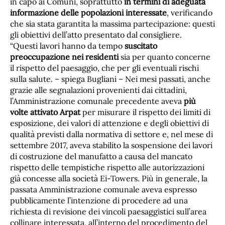
in capo ai Comuni, soprattutto
in termini di adeguata
informazione delle popolazioni interessate
, verificando
che sia stata garantita la massima partecipazione: questi
gli obiettivi dell’atto presentato dal consigliere.
“Questi lavori hanno da tempo
suscitato
preoccupazione nei residenti
sia per quanto concerne
il rispetto del paesaggio, che per gli eventuali rischi
sulla salute. – spiega Bugliani – Nei mesi passati, anche
grazie alle segnalazioni provenienti dai cittadini,
l’Amministrazione comunale precedente aveva
più
volte attivato Arpat
per misurare il rispetto dei limiti di
esposizione, dei valori di attenzione e degli obiettivi di
qualità previsti dalla normativa di settore e, nel mese di
settembre 2017, aveva stabilito la sospensione dei lavori
di costruzione del manufatto a causa del mancato
rispetto delle tempistiche rispetto alle autorizzazioni
già concesse alla società Ei-Towers. Più in generale, la
passata Amministrazione comunale aveva espresso
pubblicamente l’intenzione di procedere ad una
richiesta di revisione dei vincoli paesaggistici sull’area
collinare interessata, all’interno del procedimento del