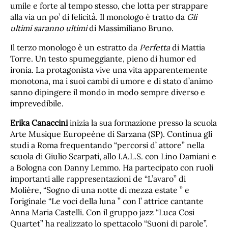
umile e forte al tempo stesso, che lotta per strappare
alla via un po’ di felicità. Il monologo è tratto da
Gli
ultimi saranno ultimi
di Massimiliano Bruno.
Il terzo monologo è un estratto da
Perfetta
di Mattia
Torre. Un testo spumeggiante, pieno di humor ed
ironia. La protagonista vive una vita apparentemente
monotona, ma i suoi cambi di umore e di stato d’animo
sanno dipingere il mondo in modo sempre diverso e
imprevedibile.
Erika Canaccini
inizia la sua formazione presso la scuola
Arte Musique Europeène di Sarzana (SP). Continua gli
studi a Roma frequentando “percorsi d’ attore” nella
scuola di Giulio Scarpati, allo I.A.L.S. con Lino Damiani e
a Bologna con Danny Lemmo. Ha partecipato con ruoli
importanti alle rappresentazioni de “L’avaro” di
Molière, “Sogno di una notte di mezza estate ” e
l’originale “Le voci della luna ” con l’ attrice cantante
Anna Maria Castelli. Con il gruppo jazz “Luca Cosi
Quartet” ha realizzato lo spettacolo “Suoni di parole”.