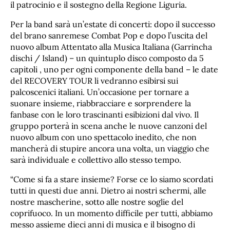
il patrocinio e il sostegno della Regione Liguria.
Per la band sarà un’estate di concerti: dopo il successo
del brano sanremese Combat Pop e dopo l’uscita del
nuovo album Attentato alla Musica Italiana (Garrincha
dischi / Island) – un quintuplo disco composto da 5
capitoli , uno per ogni componente della band – le date
del RECOVERY TOUR li vedranno esibirsi sui
palcoscenici italiani. Un’occasione per tornare a
suonare insieme, riabbracciare e sorprendere la
fanbase con le loro trascinanti esibizioni dal vivo. Il
gruppo porterà in scena anche le nuove canzoni del
nuovo album con uno spettacolo inedito, che non
mancherà di stupire ancora una volta, un viaggio che
sarà individuale e collettivo allo stesso tempo.
“Come si fa a stare insieme? Forse ce lo siamo scordati
tutti in questi due anni. Dietro ai nostri schermi, alle
nostre mascherine, sotto alle nostre soglie del
coprifuoco. In un momento difficile per tutti, abbiamo
messo assieme dieci anni di musica e il bisogno di