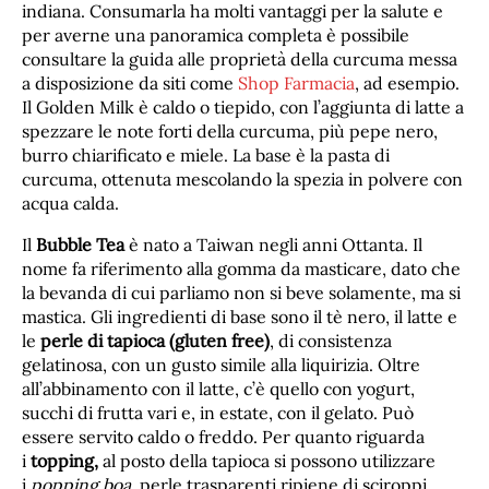
indiana. Consumarla ha molti vantaggi per la salute e
per averne una panoramica completa è possibile
consultare la guida alle proprietà della curcuma messa
a disposizione da siti come
Shop Farmacia
, ad esempio.
Il Golden Milk è caldo o tiepido, con l’aggiunta di latte a
spezzare le note forti della curcuma, più pepe nero,
burro chiarificato e miele. La base è la pasta di
curcuma, ottenuta mescolando la spezia in polvere con
acqua calda.
Il
Bubble Tea
è nato a Taiwan negli anni Ottanta. Il
nome fa riferimento alla gomma da masticare, dato che
la bevanda di cui parliamo non si beve solamente, ma si
mastica. Gli ingredienti di base sono il tè nero, il latte e
le
perle di tapioca (gluten free)
, di consistenza
gelatinosa, con un gusto simile alla liquirizia. Oltre
all’abbinamento con il latte, c’è quello con yogurt,
succhi di frutta vari e, in estate, con il gelato. Può
essere servito caldo o freddo. Per quanto riguarda
i
topping
,
al posto della tapioca si possono utilizzare
i
popping boa
, perle trasparenti ripiene di sciroppi.