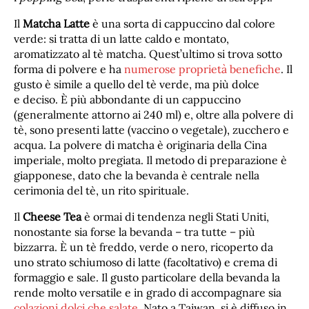
Il
Matcha Latte
è una sorta di cappuccino dal colore
verde: si tratta di un latte caldo e montato,
aromatizzato al tè matcha. Quest’ultimo si trova sotto
forma di polvere e ha
numerose proprietà benefiche
. Il
gusto è simile a quello del tè verde, ma più dolce
e deciso. È più abbondante di un cappuccino
(generalmente attorno ai 240 ml) e, oltre alla polvere di
tè, sono presenti latte (vaccino o vegetale), zucchero e
acqua. La polvere di matcha è originaria della Cina
imperiale, molto pregiata. Il metodo di preparazione è
giapponese, dato che la bevanda è centrale nella
cerimonia del tè, un rito spirituale.
Il
Cheese Tea
è ormai di tendenza negli Stati Uniti,
nonostante sia forse la bevanda – tra tutte – più
bizzarra. È un tè freddo, verde o nero, ricoperto da
uno strato schiumoso di latte (facoltativo) e crema di
formaggio e sale. Il gusto particolare della bevanda la
rende molto versatile e in grado di accompagnare sia
colazioni dolci che salate
. Nato a Taiwan, si è diffuso in