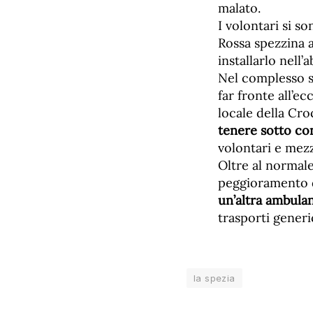
malato.
I volontari si s
Rossa spezzina 
installarlo nell’
Nel complesso
far fronte all’e
locale della Cro
tenere sotto con
volontari e mezz
Oltre al normale
peggioramento d
un’altra ambula
trasporti generic
la spezia