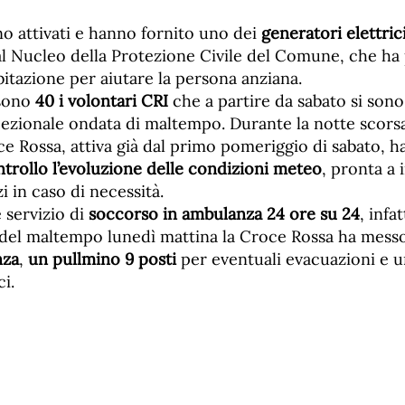
ono attivati e hanno fornito uno dei
generatori elettric
al Nucleo della Protezione Civile del Comune, che ha
abitazione per aiutare la persona anziana.
 sono
40 i volontari CRI
che a partire da sabato si sono
ccezionale ondata di maltempo. Durante la notte scorsa
ce Rossa, attiva già dal primo pomeriggio di sabato, h
trollo l’evoluzione delle condizioni meteo
, pronta a
i in caso di necessità.
 servizio di
soccorso in ambulanza 24 ore su 24
, infat
el maltempo lunedì mattina la Croce Rossa ha mess
nza
,
un pullmino 9 posti
per eventuali evacuazioni e u
i.