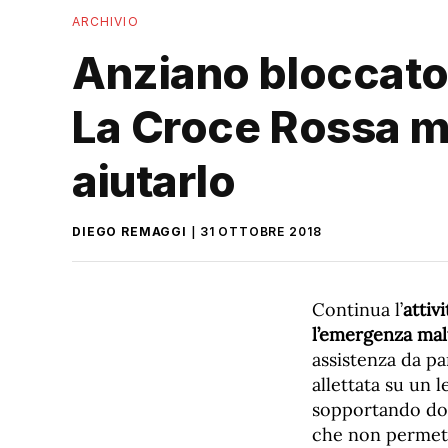
ARCHIVIO
Anziano bloccato s
La Croce Rossa m
aiutarlo
DIEGO REMAGGI
31 OTTOBRE 2018
Continua l’
attiv
l’emergenza ma
assistenza da p
allettata su un 
sopportando dolo
che non permette