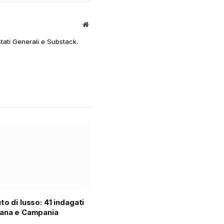
Sito
web
Stati Generali e Substack.
to di lusso: 41 indagati
cana e Campania