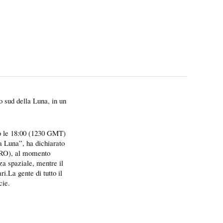
o sud della Luna, in un
po le 18:00 (1230 GMT)
la Luna”, ha dichiarato
RO), al momento
za spaziale, mentre il
ri.La gente di tutto il
cie.