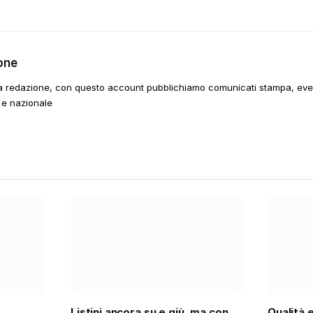
one
a redazione, con questo account pubblichiamo comunicati stampa, event
 e nazionale
Listini ancora su e giù, ma con
Qualità 