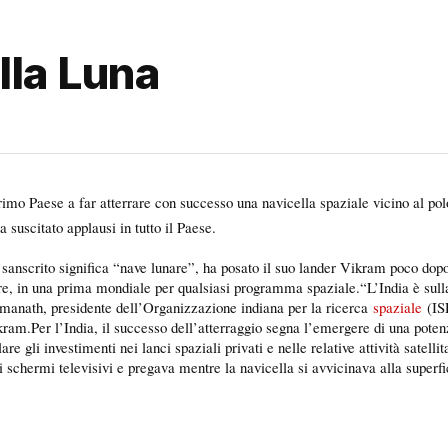
lla Luna
primo Paese a far atterrare con successo una navicella spaziale vicino al pol
suscitato applausi in tutto il Paese.
sanscrito significa “nave lunare”, ha posato il suo lander Vikram poco do
are, in una prima mondiale per qualsiasi programma spaziale.
“L’India è sul
manath, presidente dell’Organizzazione indiana per la ricerca
spaziale
(IS
kram.Per l’India, il successo dell’atterraggio segna l’emergere di una poten
re gli investimenti nei lanci spaziali privati e nelle relative attività satellita
i schermi televisivi e pregava mentre la navicella si avvicinava alla superfi