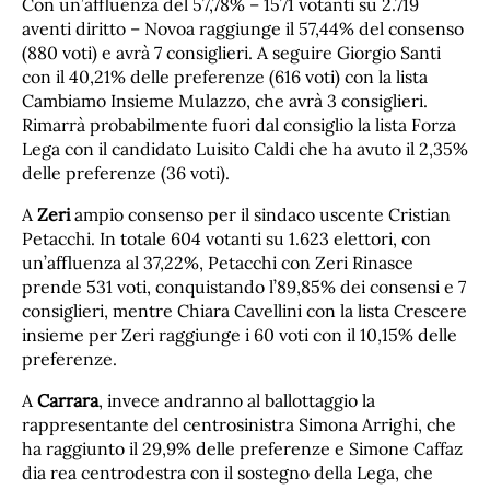
Con un’affluenza del 57,78% – 1571 votanti su 2.719
aventi diritto – Novoa raggiunge il 57,44% del consenso
(880 voti) e avrà 7 consiglieri. A seguire Giorgio Santi
con il 40,21% delle preferenze (616 voti) con la lista
Cambiamo Insieme Mulazzo, che avrà 3 consiglieri.
Rimarrà probabilmente fuori dal consiglio la lista Forza
Lega con il candidato Luisito Caldi che ha avuto il 2,35%
delle preferenze (36 voti).
A
Zeri
ampio consenso per il sindaco uscente Cristian
Petacchi. In totale 604 votanti su 1.623 elettori, con
un’affluenza al 37,22%, Petacchi con Zeri Rinasce
prende 531 voti, conquistando l’89,85% dei consensi e 7
consiglieri, mentre Chiara Cavellini con la lista Crescere
insieme per Zeri raggiunge i 60 voti con il 10,15% delle
preferenze.
A
Carrara
, invece andranno al ballottaggio la
rappresentante del centrosinistra Simona Arrighi, che
ha raggiunto il 29,9% delle preferenze e Simone Caffaz
dia rea centrodestra con il sostegno della Lega, che