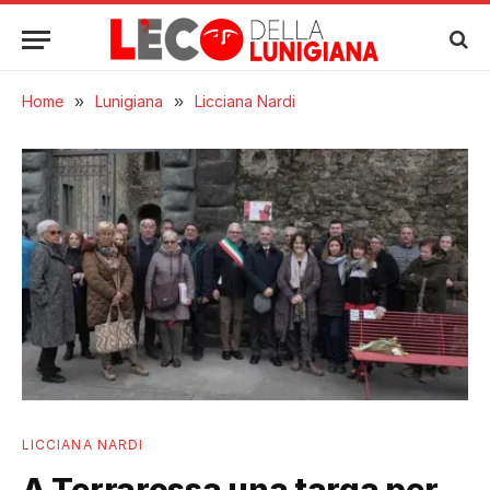
Home
»
Lunigiana
»
Licciana Nardi
LICCIANA NARDI
A Terrarossa una targa per