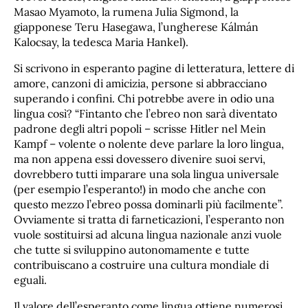
Masao Myamoto, la rumena Julia Sigmond, la
giapponese Teru Hasegawa, l’ungherese Kálmán
Kalocsay, la tedesca Maria Hankel).
Si scrivono in esperanto pagine di letteratura, lettere di
amore, canzoni di amicizia, persone si abbracciano
superando i confini. Chi potrebbe avere in odio una
lingua così? “Fintanto che l’ebreo non sarà diventato
padrone degli altri popoli – scrisse Hitler nel Mein
Kampf – volente o nolente deve parlare la loro lingua,
ma non appena essi dovessero divenire suoi servi,
dovrebbero tutti imparare una sola lingua universale
(per esempio l’esperanto!) in modo che anche con
questo mezzo l’ebreo possa dominarli più facilmente”.
Ovviamente si tratta di farneticazioni, l’esperanto non
vuole sostituirsi ad alcuna lingua nazionale anzi vuole
che tutte si sviluppino autonomamente e tutte
contribuiscano a costruire una cultura mondiale di
eguali.
Il valore dell’esperanto come lingua ottiene numerosi