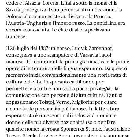
cedere l’Alsazia-Lorena. L’Italia sotto la monarchia
Savoia proseguiva il suo percorso di unificazione. La
Polonia allora non esisteva, divisa tra la Prussia,
l’Austria-Ungheria e l’Impero russo. La penicillina era
ancora sconosciuta. Le élite di allora parlavano
francese.
Il 26 luglio del 1887 un ebreo, Ludvik Zamenhof,
consegnava a uno stampatore di Varsavia i suoi
manoscritti, contenenti la prima grammatica e le prime
opere di letteratura della lingua esperanto. Da questo
momento inizia convenzionalmente una storia fatta di
cultura e di vita. L’esperanto si diffonde per
permettere a tutti e non solo a pochi privilegiati la
comunicazione con persone di altra cultura. Tanti si
appassionano: Tolstoj, Verne, Migliorini per citare
alcune tra le personalità più famose. La letteratura
esperantista è un esempio di inclusività: uomini e
donne delle più diverse nazionalità (solo per fare
qualche nome: la croata Spomenka Stimec, l’australiano
Trevor Steele, l’inglese Anna Lowenstein, il giapponese