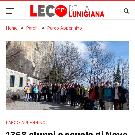
Home
»
Parchi
»
Parco Appennino
PARCO APPENNINO
1368 alunni a scuola di Neve