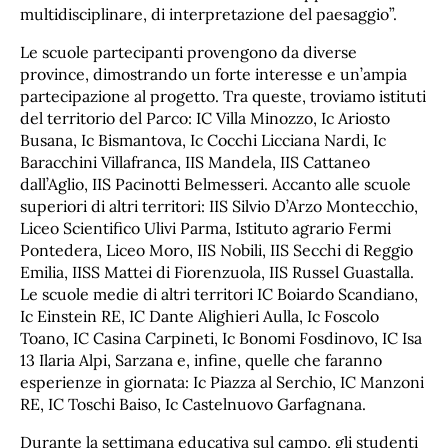
multidisciplinare, di interpretazione del paesaggio”.
Le scuole partecipanti provengono da diverse
province, dimostrando un forte interesse e un’ampia
partecipazione al progetto. Tra queste, troviamo istituti
del territorio del Parco: IC Villa Minozzo, Ic Ariosto
Busana, Ic Bismantova, Ic Cocchi Licciana Nardi, Ic
Baracchini Villafranca, IIS Mandela, IIS Cattaneo
dall’Aglio, IIS Pacinotti Belmesseri. Accanto alle scuole
superiori di altri territori: IIS Silvio D’Arzo Montecchio,
Liceo Scientifico Ulivi Parma, Istituto agrario Fermi
Pontedera, Liceo Moro, IIS Nobili, IIS Secchi di Reggio
Emilia, IISS Mattei di Fiorenzuola, IIS Russel Guastalla.
Le scuole medie di altri territori IC Boiardo Scandiano,
Ic Einstein RE, IC Dante Alighieri Aulla, Ic Foscolo
Toano, IC Casina Carpineti, Ic Bonomi Fosdinovo, IC Isa
13 Ilaria Alpi, Sarzana e, infine, quelle che faranno
esperienze in giornata: Ic Piazza al Serchio, IC Manzoni
RE, IC Toschi Baiso, Ic Castelnuovo Garfagnana.
Durante la settimana educativa sul campo, gli studenti