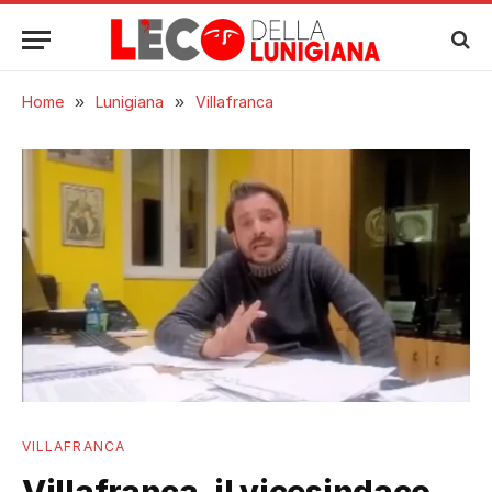
Home
»
Lunigiana
»
Villafranca
VILLAFRANCA
Villafranca, il vicesindaco