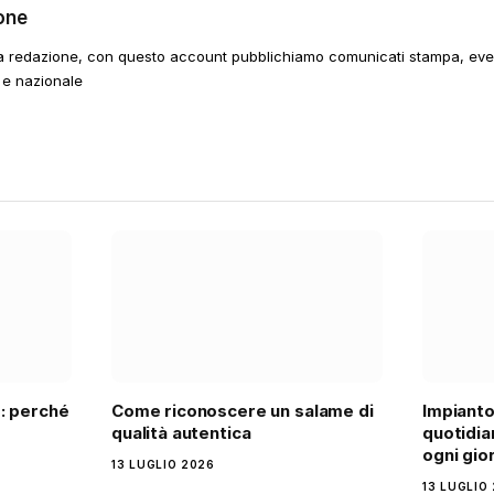
one
a redazione, con questo account pubblichiamo comunicati stampa, event
 e nazionale
: perché
Come riconoscere un salame di
Impianto
qualità autentica
quotidia
ogni gio
13 LUGLIO 2026
13 LUGLIO