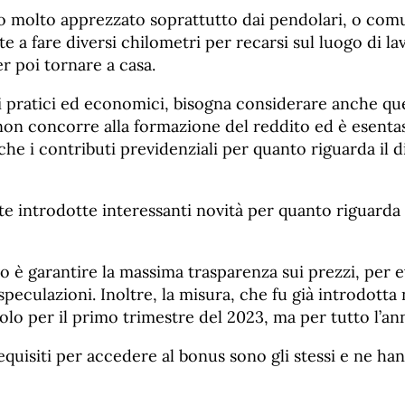
 molto apprezzato soprattutto dai pendolari, o com
e a fare diversi chilometri per recarsi sul luogo di la
r poi tornare a casa.
i pratici ed economici, bisogna considerare anche quelli
, non concorre alla formazione del reddito ed è esenta
he i contributi previdenziali per quanto riguarda il 
te introdotte interessanti novità per quanto riguarda
vo è garantire la massima trasparenza sui prezzi, per e
peculazioni. Inoltre, la misura, che fu già introdotta 
lo per il primo trimestre del 2023, ma per tutto l’an
equisiti per accedere al bonus sono gli stessi e ne hann