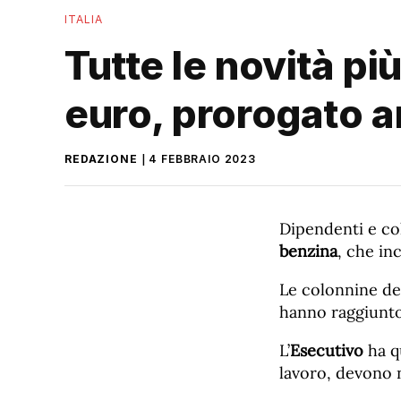
ITALIA
Tutte le novità p
euro, prorogato 
REDAZIONE
4 FEBBRAIO 2023
Dipendenti e col
benzina
, che in
Le colonnine dei 
hanno raggiunto 
L’
Esecutivo
ha qu
lavoro, devono n