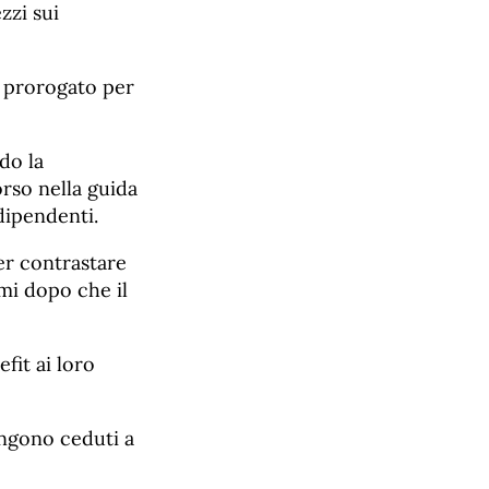
zzi sui
o prorogato per
do la
rso nella guida
dipendenti.
er contrastare
imi dopo che il
fit ai loro
ngono ceduti a