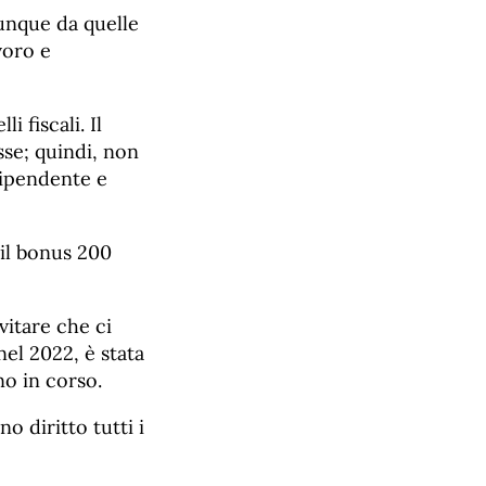
unque da quelle
voro e
 fiscali. Il
sse; quindi, non
dipendente e
 il bonus 200
vitare che ci
nel 2022, è stata
no in corso.
o diritto tutti i