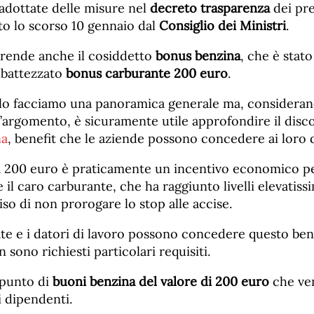
 adottate delle misure nel
decreto trasparenza
dei pre
to lo scorso 10 gennaio dal
Consiglio dei Ministri
.
rende anche il cosiddetto
bonus benzina
, che è stat
ribattezzato
bonus carburante 200 euro
.
olo facciamo una panoramica generale ma, consideran
’argomento, è sicuramente utile approfondire il disco
na
, benefit che le aziende possono concedere ai loro 
a 200 euro è praticamente un incentivo economico p
 il caro carburante, che ha raggiunto livelli elevatiss
o di non prorogare lo stop alle accise.
te e i datori di lavoro possono concedere questo bene
 sono richiesti particolari requisiti.
appunto di
buoni benzina del valore di 200 euro
che ve
i dipendenti.