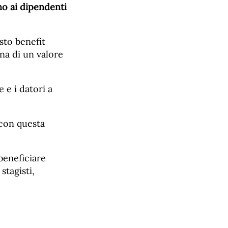
no ai dipendenti
sto benefit
na di un valore
 e i datori a
 con questa
beneficiare
stagisti,