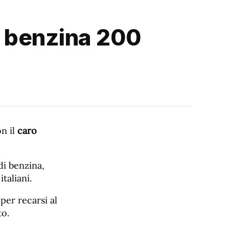
us benzina 200
on il
caro
di benzina,
taliani.
per recarsi al
to.