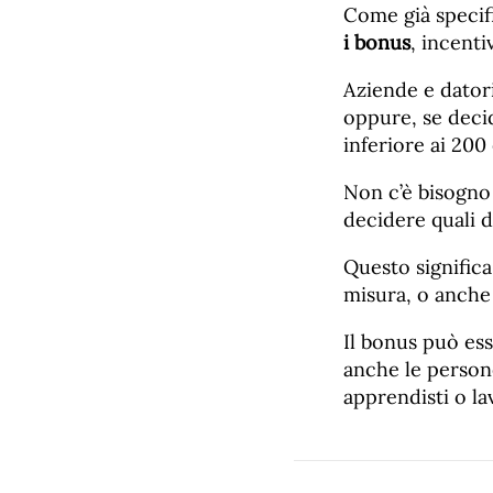
Come già specif
i bonus
, incenti
Aziende e dator
oppure, se deci
inferiore ai 200
Non c’è bisogno 
decidere quali 
Questo signific
misura, o anche l
Il bonus può es
anche le persone
apprendisti o la