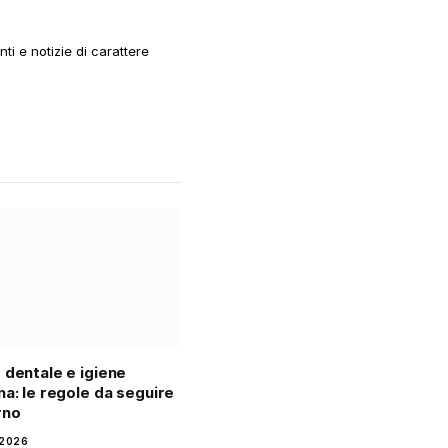
i e notizie di carattere
 dentale e igiene
na: le regole da seguire
rno
 2026