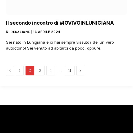
Il secondo incontro di #IOVIVOINLUNIGIANA
DI
REDAZIONE
16 APRILE 2024
Sei nato in Lunigiana e ci hai sempre vissuto? Sei un vero
autoctono! Sei venuto ad abitarci da poco, oppure…
Pagina
…
Pagina
1
2
3
4
11
precedente
successiva