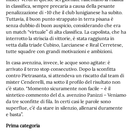
in classifica, sempre precaria a causa della pesante
penalizzazione di -10 che il club lunigianese ha subito.
Tuttavia, il buon punto strappato in terra pisana è
senza dubbio di buon auspicio, considerando che era
un match “virtuale” di alta classifica. La capolista, che ha
interrotto la striscia di vittorie, è stata raggiunta in
vetta dalla triade Cubino, Larcianese e Real Cerretese,
tutte squadre con grandi motivazioni e ambizioni.
In casa avenzina, invece, le acque sono agitate: è
arrivato il terzo stop consecutivo. Dopo la sconfitta
contro Pietrasanta, si attendeva un riscatto dal team di
mister Cenderelli, ma sotto il profilo del risultato non
c’è stato. “Momento sicuramente non facile – è il
sintetico commento del d.s. avenzino Panizzi – Veniamo
da tre sconfitte di fila. In certi casi le parole sono
superflue, c’è da stare in silenzio, allenarsi duramente
e basta”.
Prima categoria