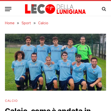
Home
»
Sport
»
Calcio
CALCIO
Calcio, come è andata in