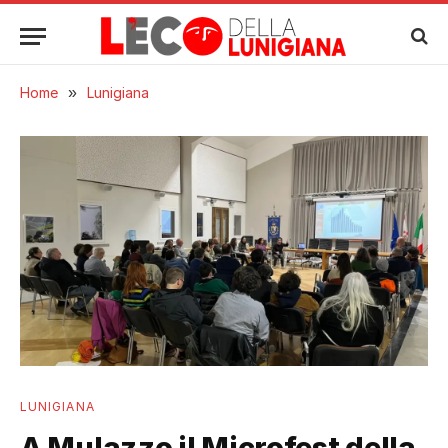
Home
»
Lunigiana
LUNIGIANA
A Mulazzo il Microfest della