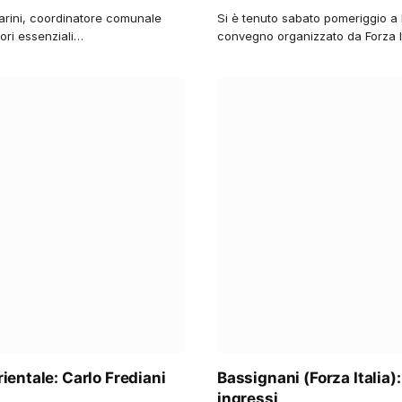
arini, coordinatore comunale
Si è tenuto sabato pomeriggio a F
tori essenziali…
convegno organizzato da Forza It
rientale: Carlo Frediani
Bassignani (Forza Italia):
ingressi