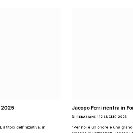
li 2025
Jacopo Ferri rientra in For
DI
REDAZIONE
12 LUGLIO 2023
l titolo dell’iniziativa, in
“Per noi è un onore e una grande
sindaco di Pontremoli, Jacopo Fe