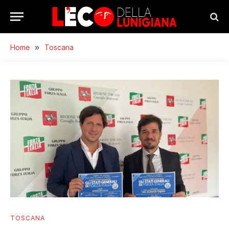
Home
»
Toscana
TOSCANA