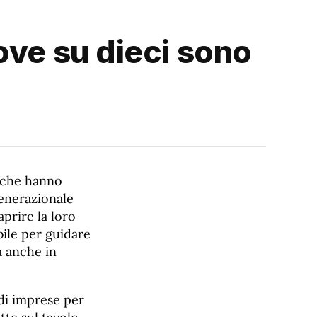
ove su dieci sono
i che hanno
generazionale
prire la loro
bile per guidare
a anche in
 di imprese per