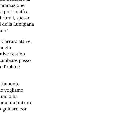
ogrammazione
 possibilità a
i rurali, spesso
i della Lunigiana
ndo”.
Carrara attive,
 anche
tive restino
 cambiare passo
 l’oblio e
fettamente
me vogliamo
nuncio ha
biamo incontrato
o guidare con