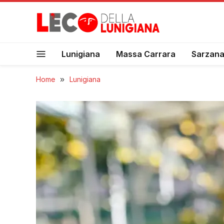
Lunigiana
Massa Carrara
Sarzan
Home
»
Lunigiana