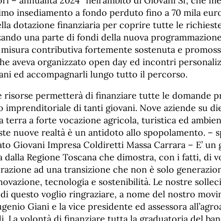
ori – annualità 2024″ nell’ambito di Giovani Sì’, che me
imo insediamento a fondo perduto fino a 70 mila euro
lla dotazione finanziaria per coprire tutte le richiest
zzando una parte di fondi della nuova programmazion
misura contributiva fortemente sostenuta e promossa
he aveva organizzato open day ed incontri personaliz
ani ed accompagnarli lungo tutto il percorso.
e risorse permetterà di finanziare tutte le domande p
o imprenditoriale di tanti giovani. Nove aziende su d
a terra a forte vocazione agricola, turistica ed ambient
ste nuove realtà è un antidoto allo spopolamento. – 
ato Giovani Impresa Coldiretti Massa Carrara – E’ un
a dalla Regione Toscana che dimostra, con i fatti, di 
erazione ad una transizione che non è solo generazio
vazione, tecnologia e sostenibilità. Le nostre sollec
 di questo voglio ringraziare, a nome del nostro movi
enio Giani e la vice presidente ed assessora all’agro
i. La volontà di finanziare tutta la graduatoria del ba