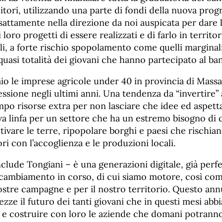
itori, utilizzando una parte di fondi della nuova pr
attamente nella direzione da noi auspicata per dare la
i loro progetti di essere realizzati e di farlo in territor
cili, a forte rischio spopolamento come quelli marginal
 quasi totalità dei giovani che hanno partecipato al ba
o le imprese agricole under 40 in provincia di Massa 
ssione negli ultimi anni. Una tendenza da “invertire”
po risorse extra per non lasciare che idee ed aspetta
ova linfa per un settore che ha un estremo bisogno di
tivare le terre, ripopolare borghi e paesi che rischiano
ori con l’accoglienza e le produzioni locali.
clude Tongiani – è una generazioni digitale, già per
l cambiamento in corso, di cui siamo motore, così co
ostre campagne e per il nostro territorio. Questo an
ezze il futuro dei tanti giovani che in questi mesi ab
 e costruire con loro le aziende che domani potrann