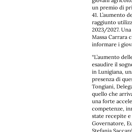
giovani agricolt
un premio di pr
41. L’aumento de
raggiunto utili
2023/2027. Una 
Massa Carrara c
informare i giov
“L’aumento dell
esaudire il sogn
in Lunigiana, un
presenza di que
Tongiani, Deleg
quello che arriv
una forte accel
competenze, inno
state recepite e
Governatore, Eug
Stefania Saccard