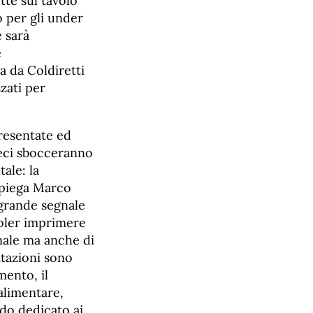
tte sul tavolo
 per gli under
e sarà
e
 da Coldiretti
zati per
resentate ed
ieci sbocceranno
ale: la
spiega Marco
 grande segnale
voler imprimere
nale ma anche di
itazioni sono
mento, il
alimentare,
ndo dedicato ai