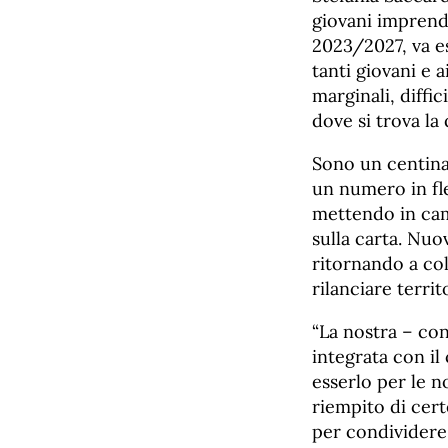
giovani imprend
2023/2027, va es
tanti giovani e a
marginali, diffi
dove si trova la
Sono un centinai
un numero in fle
mettendo in cam
sulla carta. Nu
ritornando a col
rilanciare territ
“La nostra – con
integrata con i
esserlo per le n
riempito di cert
per condividere