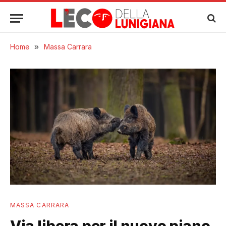
Home
»
Massa Carrara
MASSA CARRARA
Via libera per il nuovo piano