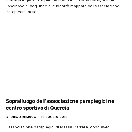
Come si è già svolto per Fivizzano e Licciana Nardi, anche
Fosdinovo si aggiunge alle località mappate dall’Associazione
Paraplegici della…
Sopralluogo dell'associazione paraplegici nel
centro sportivo di Quercia
DI
DIEGO REMAGGI
19 LUGLIO 2019
L’associazione paraplegici di Massa Carrara, dopo aver