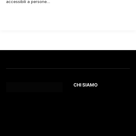
accessibili a persone…
CHI SIAMO
L’Eco
della Lunigiana
è un quotidiano
Testata giornalistica
online dedicato al
registrata presso il
territorio lunigianese
Tribunale di Massa
e non solo. Con
con il numero di