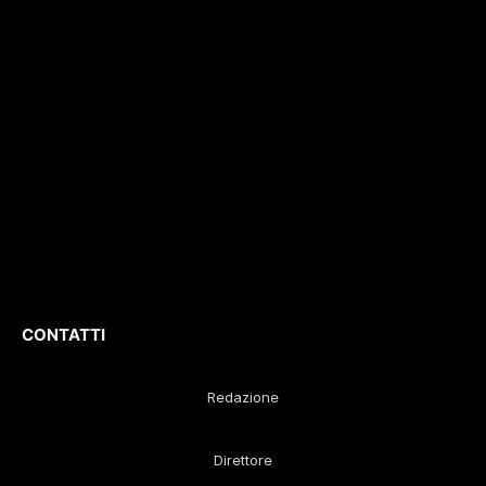
interviste, inchieste,
registrazione
196/1
video,
del 04/2015
.
approfondimenti e
Iscrizione
ROC. N.
report di eventi
36086
.
culturali e sportivi.
D
irettore
Responsabile
:
Gustavo Diego
Remaggi
CONTATTI
Redazione
Direttore