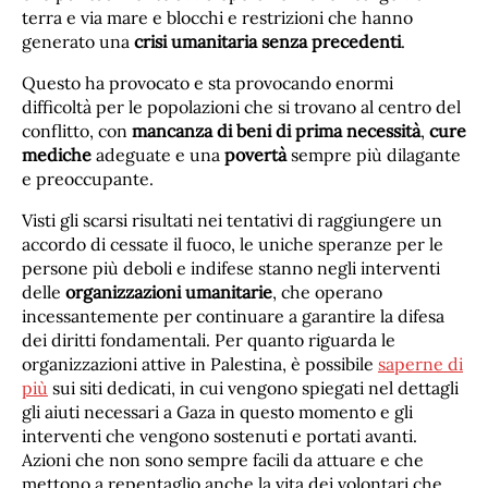
terra e via mare e blocchi e restrizioni che hanno
generato una
crisi umanitaria senza precedenti
.
Questo ha provocato e sta provocando enormi
difficoltà per le popolazioni che si trovano al centro del
conflitto, con
mancanza di beni di prima necessità
,
cure
mediche
adeguate e una
povertà
sempre più dilagante
e preoccupante.
Visti gli scarsi risultati nei tentativi di raggiungere un
accordo di cessate il fuoco, le uniche speranze per le
persone più deboli e indifese stanno negli interventi
delle
organizzazioni umanitarie
, che operano
incessantemente per continuare a garantire la difesa
dei diritti fondamentali. Per quanto riguarda le
organizzazioni attive in Palestina, è possibile
saperne di
più
sui siti dedicati, in cui vengono spiegati nel dettagli
gli aiuti necessari a Gaza in questo momento e gli
interventi che vengono sostenuti e portati avanti.
Azioni che non sono sempre facili da attuare e che
mettono a repentaglio anche la vita dei volontari che