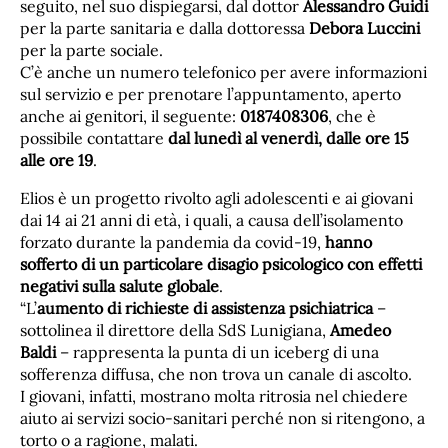
seguito, nel suo dispiegarsi, dal dottor
Alessandro Guidi
per la parte sanitaria e dalla dottoressa
Debora Luccini
per la parte sociale.
C’è anche un numero telefonico per avere informazioni
sul servizio e per prenotare l’appuntamento, aperto
anche ai genitori, il seguente:
0187408306
, che è
possibile contattare
dal lunedì al venerdì, dalle ore 15
alle ore 19
.
Elios è un progetto rivolto agli adolescenti e ai giovani
dai 14 ai 21 anni di età, i quali, a causa dell’isolamento
forzato durante la pandemia da covid-19,
hanno
sofferto di un particolare disagio psicologico con effetti
negativi sulla salute globale
.
“L’
aumento di richieste di assistenza psichiatrica
–
sottolinea il direttore della SdS Lunigiana,
Amedeo
Baldi
– rappresenta la punta di un iceberg di una
sofferenza diffusa, che non trova un canale di ascolto.
I giovani, infatti, mostrano molta ritrosia nel chiedere
aiuto ai servizi socio-sanitari perché non si ritengono, a
torto o a ragione, malati.