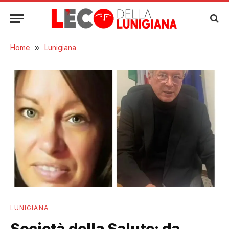
Home
»
Lunigiana
LUNIGIANA
Società della Salute: da