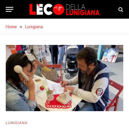
Home
»
Lunigiana
LUNIGIANA