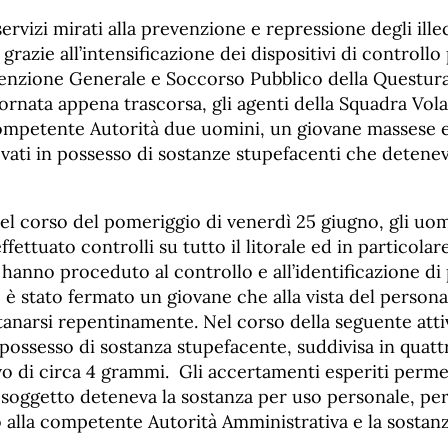
ervizi mirati alla prevenzione e repressione degli ille
 grazie all’intensificazione dei dispositivi di controllo
evenzione Generale e Soccorso Pubblico della Questur
iornata appena trascorsa, gli agenti della Squadra Vo
competente Autorità due uomini, un giovane massese 
vati in possesso di sostanze stupefacenti che detene
nel corso del pomeriggio di venerdì 25 giugno, gli uomi
ffettuato controlli su tutto il litorale ed in particola
 hanno proceduto al controllo e all’identificazione di
è stato fermato un giovane che alla vista del personal
tanarsi repentinamente. Nel corso della seguente attiv
 possesso di sostanza stupefacente, suddivisa in quatt
o di circa 4 grammi. Gli accertamenti esperiti perme
l soggetto deteneva la sostanza per uso personale, pe
o alla competente Autorità Amministrativa e la sostan