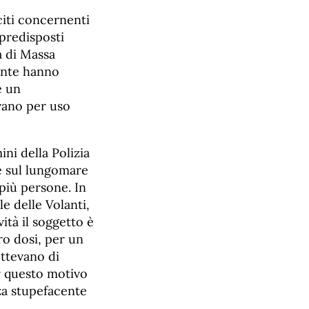
citi concernenti
 predisposti
a di Massa
lante hanno
e un
vano per uso
ni della Polizia
re sul lungomare
 più persone. In
e delle Volanti,
ità il soggetto è
ro dosi, per un
ttevano di
r questo motivo
za stupefacente