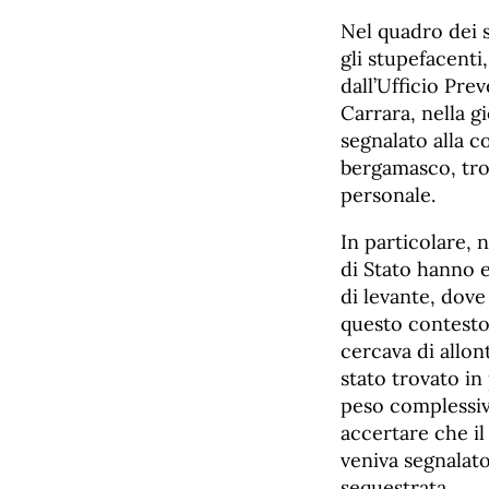
Nel quadro dei s
gli stupefacenti,
dall’Ufficio Pr
Carrara, nella g
segnalato alla 
bergamasco, tro
personale.
In particolare, 
di Stato hanno e
di levante, dove
questo contesto 
cercava di allon
stato trovato in
peso complessiv
accertare che i
veniva segnalat
sequestrata.