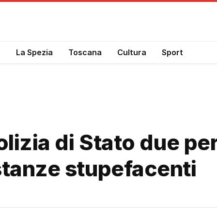
a
La Spezia
Toscana
Cultura
Sport
olizia di Stato due pe
stanze stupefacenti