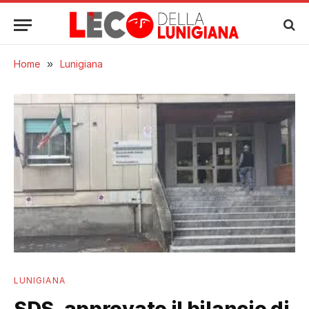
Home
»
Lunigiana
LUNIGIANA
SDS, approvato il bilancio di