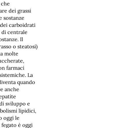
e che
are dei grassi
le sostanze
 dei carboidrati
 di centrale
stanze. Il
rasso o steatosi)
 a molte
uccherate,
on farmaci
sistemiche. La
 diventa quando
re anche
epatite
di sviluppo e
olismi lipidici,
 oggi le
l fegato è oggi