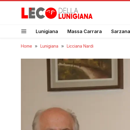
Lunigiana
Massa Carrara
Sarzan
Home
»
Lunigiana
»
Licciana Nardi