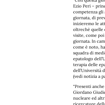
“Con questa gior
Ezio Peri – prin
competenza gli a
giornata, di pre
inizieremo le at
oltrechè quelle 
visite, come poi
giornata. In cam
come è noto, ha 
squadra di medic
epatologo delI’U
terapia delle ep
dell’Università 
(vedi notizia a 
“Presenti anche
Giordano Giudic
nucleare ed altr
ricercatore della