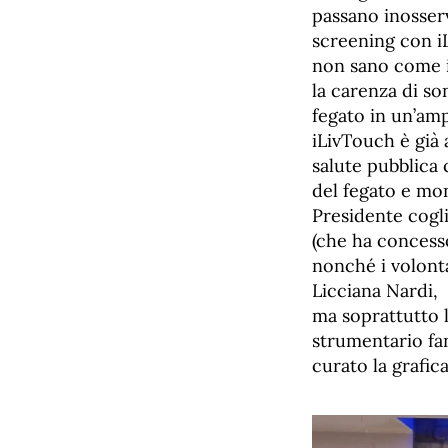
passano inosser
screening con iL
non sano come il 
la carenza di so
fegato in un’amp
iLivTouch è già 
salute pubblica 
del fegato e mon
Presidente cogli
(che ha concesso
nonché i volonta
Licciana Nardi,
ma soprattutto 
strumentario fan
curato la grafic