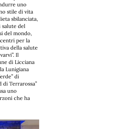
ondurre uno
o stile di vita
ieta sbilanciata,
 salute del
esi del mondo,
centri per la
iva della salute
rvi”. Il
une di Licciana
lla Lunigiana
Verde” di
 di Terrarossa”
ssa uno
erzoni che ha