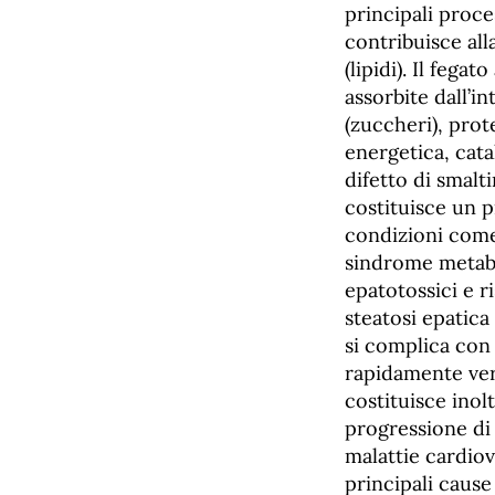
principali proces
contribuisce all
(lipidi). Il fega
assorbite dall’i
(zuccheri), prot
energetica, cata
difetto di smalt
costituisce un p
condizioni come
sindrome metabo
epatotossici e r
steatosi epatica
si complica con 
rapidamente vers
costituisce inol
progressione di 
malattie cardio
principali cause