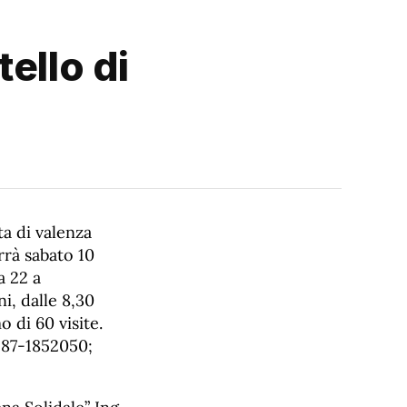
ello di
ta di valenza
rrà sabato 10
a 22 a
i, dalle 8,30
 di 60 visite.
0187-1852050;