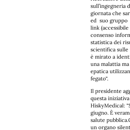
sull’ingegneria d
giornata che sar
ed suo gruppo m
link (accessibil
consenso informa
statistica dei ri
scientifica sull
è mirato a ident
una malattia ma 
epatica utilizza
fegato“.
Il presidente a
questa iniziati
HiskyMedical: “S
giugno. È veram
salute pubblica.
un organo silent