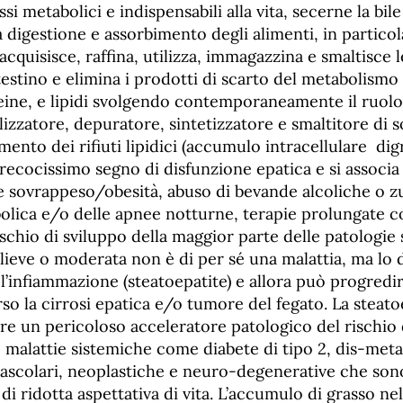
si metabolici e indispensabili alla vita, secerne la bil
a digestione e assorbimento degli alimenti, in particol
to acquisisce, raffina, utilizza, immagazzina e smaltisce 
ntestino e elimina i prodotti di scarto del metabolismo
eine, e lipidi svolgendo contemporaneamente il ruolo
lizzatore, depuratore, sintetizzatore e smaltitore di so
imento dei rifiuti lipidici (accumulo intracellulare dig
recocissimo segno di disfunzione epatica e si associa
 sovrappeso/obesità, abuso di bevande alcoliche o z
lica e/o delle apnee notturne, terapie prolungate c
ischio di sviluppo della maggior parte delle patologie 
 lieve o moderata non è di per sé una malattia, ma lo
l’infiammazione (steatoepatite) e allora può progredi
o la cirrosi epatica e/o tumore del fegato. La steato
tre un pericoloso acceleratore patologico del rischio 
malattie sistemiche come diabete di tipo 2, dis-metab
vascolari, neoplastiche e neuro-degenerative che sono
 di ridotta aspettativa di vita. L’accumulo di grasso ne