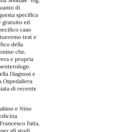
na Solidale” Ing.
quanto di
questa specifica
e gratuito ed
pecifico caso
ettueremo test e
fico della
Bonino che,
vera e propria
roenterologo
ella Diagnosi e
a Ospedaliera
miata di recente
rabino e Nino
edicina
 Francesco Faita,
per gli studi