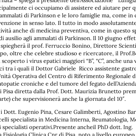
nata – spiega il presidente dell’Associazione “Lunigia
cipalmente ci occupiamo di assistere ed aiutare per 
mmalati di Parkinson e le loro famiglie ma, come in 
venzione in senso lato. Il tutto in modo assolutament
tività anche di medicina preventiva, come in questo s
di ausilio agli ammalati di Parkinson. Il 10 giugno eff
 spiegherà il prof. Ferruccio Bonino, Direttore Scienti
po, oltre che celebre studioso e ricercatore, il Prof.
scoperto i virus epatici maggiori “B”, “C”, anche una 
i tra i quali il Dottor Gabriele Ricco assistente gast
nità Operativa del Centro di Riferimento Regionale d
atopatie croniche e del tumore del fegato dell’Aziend
di Pisa diretta dalla Prof. Dott. Maurizia Brunetto pre
parte) che supervisionerà anche la giornata del 10″.
 i Dott. Eugenio Pina, Cesare Galimberti, Agostino Ba
elli specialista in Medicina Interna, Reumatologia, M
i specialisti operativi.Presente ancheil PhD dott. Ing.
 Fisiologia Clinica Cnr di Pisa, noto a livello europeo 