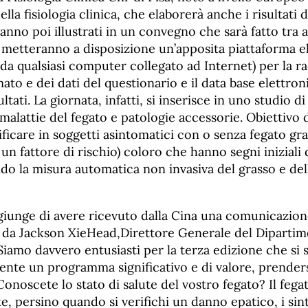
ella fisiologia clinica, che elaborerà anche i risultati 
anno poi illustrati in un convegno che sarà fatto tra a
etteranno a disposizione un’apposita piattaforma ele
e da qualsiasi computer collegato ad Internet) per la r
to e dei dati del questionario e il data base elettroni
sultati. La giornata, infatti, si inserisce in uno studio d
e malattie del fegato e patologie accessorie. Obiettivo 
ificare in soggetti asintomatici con o senza fegato gr
un fattore di rischio) coloro che hanno segni iniziali 
ndo la misura automatica non invasiva del grasso e dell’
ggiunge di avere ricevuto dalla Cina una comunicazion
va da Jackson XieHead,Direttore Generale del Dipartim
iamo davvero entusiasti per la terza edizione che si s
ente un programma significativo e di valore, prenders
Conoscete lo stato di salute del vostro fegato? Il feg
e, persino quando si verifichi un danno epatico, i si