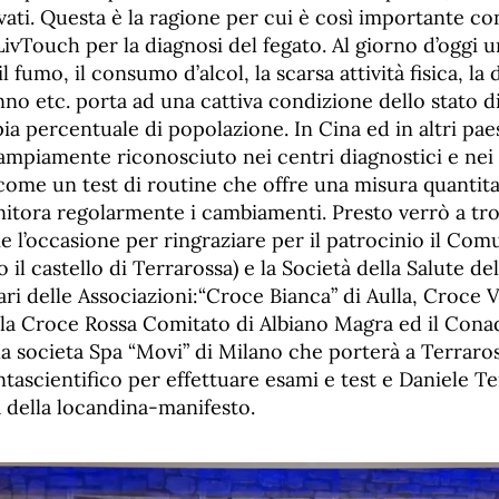
vati. Questa è la ragione per cui è così importante c
ivTouch per la diagnosi del fegato. Al giorno d’oggi un
fumo, il consumo d’alcol, la scarsa attività fisica, la d
nno etc. porta ad una cattiva condizione dello stato di
ia percentuale di popolazione. In Cina ed in altri pa
ampiamente riconosciuto nei centri diagnostici e nei 
come un test di routine che offre una misura quantitat
itora regolarmente i cambiamenti. Presto verrò a trova
e l’occasione per ringraziare per il patrocinio il Com
 il castello di Terrarossa) e la Società della Salute de
ri delle Associazioni:“Croce Bianca” di Aulla, Croce 
 la Croce Rossa Comitato di Albiano Magra ed il Conad
la societa Spa “Movi” di Milano che porterà a Terraro
tascientifico per effettuare esami e test e Daniele T
a della locandina-manifesto.