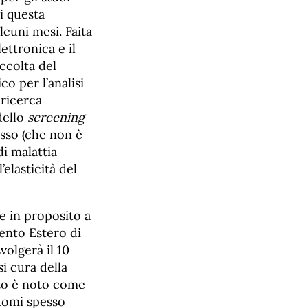
di questa
lcuni mesi. Faita
ttronica e il
accolta del
co per l’analisi
i ricerca
dello
screening
asso (che non è
di malattia
elasticità del
e in proposito a
ento Estero di
volgerà il 10
i cura della
ato è noto come
ntomi spesso