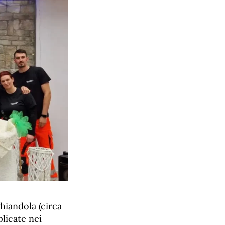
ghiandola (circa
licate nei