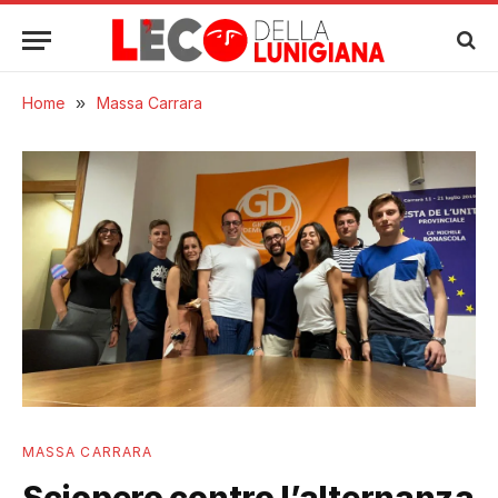
Home
»
Massa Carrara
MASSA CARRARA
Sciopero contro l’alternanza