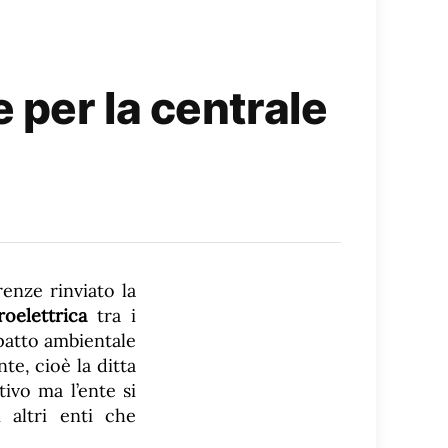
 per la centrale
irenze rinviato la
roelettrica
tra i
patto ambientale
e, cioè la ditta
ivo ma l’ente si
i altri enti che