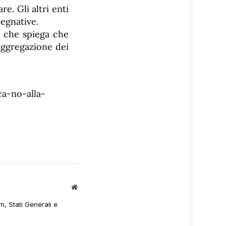
e. Gli altri enti
egnative.
che spiega che
aggregazione dei
ca-no-alla-
Sito
web
m, Stati Generali e