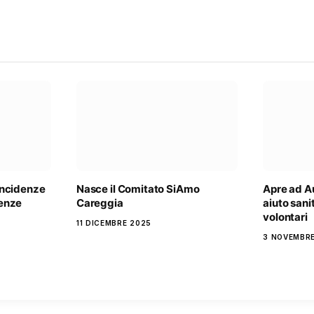
oincidenze
Nasce il Comitato SiAmo
Apre ad Au
renze
Careggia
aiuto sani
volontari
11 DICEMBRE 2025
3 NOVEMBR