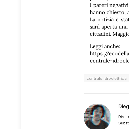
I pareri negativi
hanno chiesto, 
La notizia è st
sarà aperta una
cittadini. Maggi
Leggi anche:
https://ecodell
centrale-idroel
centrale idroelettrica
Die
Dirett
Subst