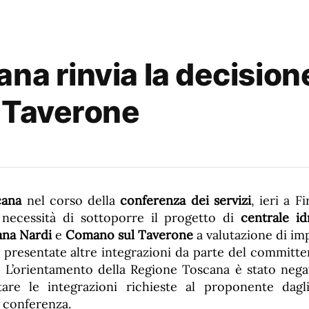
na rinvia la decisione
l Taverone
cana
nel corso della
conferenza dei servizi
, ieri a F
 necessità di sottoporre il progetto di
centrale id
ana Nardi
e
Comano sul Taverone
a valutazione di im
presentate altre integrazioni da parte del committent
.
L’orientamento della Regione Toscana è stato negat
tare le integrazioni richieste al proponente dagl
a conferenza.