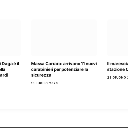
 Daga è il
Massa Carrara: arrivano 11 nuovi
Il maresci
lla
carabinieri per potenziare la
stazione C
Nardi
sicurezza
29 GIUGNO 
13 LUGLIO 2026