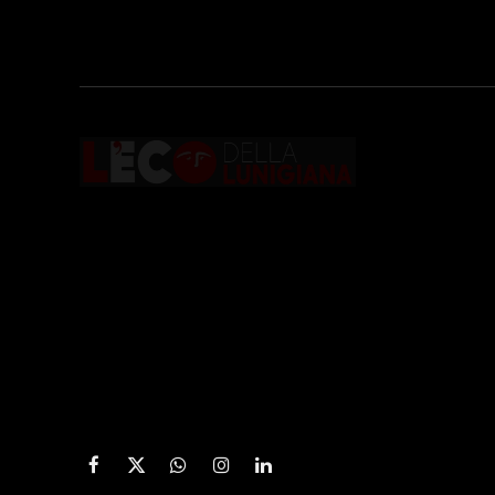
Testata giornalistica registrata presso il
Tribunale di Massa con il numero di
registrazione
196/1 del 04/2015
.
Iscrizione
ROC. N. 36086
.
Facebook
X
WhatsApp
Instagram
LinkedIn