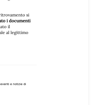
 ritrovamento si
ato i documenti
ato il
le al legittimo
venti e notizie di