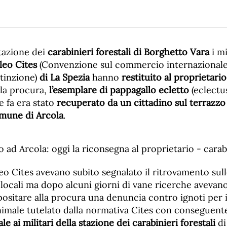
stazione dei
carabinieri forestali di Borghetto Vara
i mi
leo Cites
(Convenzione sul commercio internazionale 
stinzione)
di La Spezia
hanno
restituito al proprietario
lla procura,
l’esemplare di pappagallo ecletto
(eclectu
e fa era stato
recuperato da un cittadino sul terrazzo 
omune di Arcola
.
leo Cites avevano subito segnalato il ritrovamento sul
i locali ma dopo alcuni giorni di vane ricerche aveva
sitare alla procura una denuncia contro ignoti per i
imale tutelato dalla normativa Cites con conseguen
le ai militari della stazione dei carabinieri forestali
di