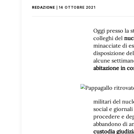
REDAZIONE
14 OTTOBRE 2021
Oggi presso la 
colleghi del
nuc
minacciate di e
disposizione de
alcune settiman
abitazione in c
militari del nuc
social e giornal
procedere e depo
abbandono di an
custodia giudizia