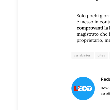
Solo pochi giorn
è messo in conta
comprovanti la l
magistrato che h
proprietario, m
carabinieri
cites
Red
Desk 
carat