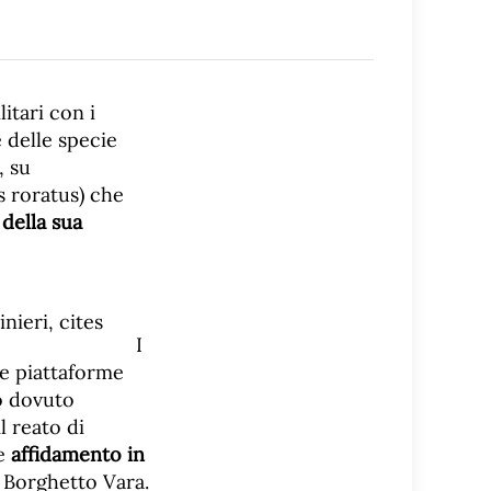
litari con i
delle specie
, su
s roratus) che
della sua
I
le piattaforme
no dovuto
l reato di
te
affidamento in
 Borghetto Vara.