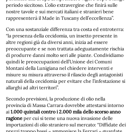
periodo siccitoso. L’olio extravergine che finirà sulle
nostre tavole e sui mercati italiani e stranieri bene
rappresenterà il Made in Tuscany dell’eccellenza”.
Con una sostanziale differenza tra costa ed entroterra:
“la presenza della cecidomia, un insetto presente in
altre regioni già da diversi anni, inizia ad essere
preoccupante e se non trattata adeguatamente rischia
di produrre danni molto seri alle piante. Condividiamo
quindi le preoccupazioni dell’Unione dei Comuni
Montani della Lunigiana nel chiedere interventi e
misure su misura attraverso il rilascio degli antagonisti
naturali della cecidomia per evitare che l’infestazione si
allarghi ad altri territori”.
Secondo previsioni, la produzione di olio nella
provincia di Massa Carrara dovrebbe attestarsi intorno
ai
1.000 quintali contro i 2.000 mila dello scorso anno
ragione
per cui si teme una nuova invasione delle
importazioni di olio straniero sul mercato: “Diffidate dei
prezzi troppo bassi – ammonisce la Ferrari – guardate