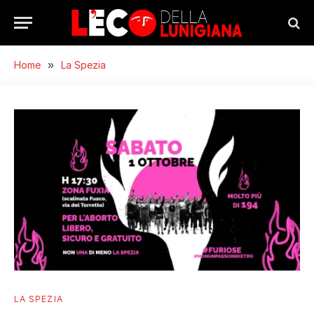
Home
»
La Spezia
LA SPEZIA