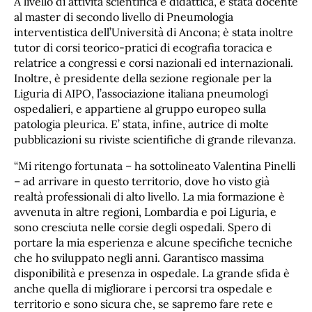
A livello di attività scientifica e didattica, è stata docente
al master di secondo livello di Pneumologia
interventistica dell’Università di Ancona; è stata inoltre
tutor di corsi teorico-pratici di ecografia toracica e
relatrice a congressi e corsi nazionali ed internazionali.
Inoltre, è presidente della sezione regionale per la
Liguria di AIPO, l’associazione italiana pneumologi
ospedalieri, e appartiene al gruppo europeo sulla
patologia pleurica. E’ stata, infine, autrice di molte
pubblicazioni su riviste scientifiche di grande rilevanza.
“Mi ritengo fortunata – ha sottolineato Valentina Pinelli
– ad arrivare in questo territorio, dove ho visto già
realtà professionali di alto livello. La mia formazione è
avvenuta in altre regioni, Lombardia e poi Liguria, e
sono cresciuta nelle corsie degli ospedali. Spero di
portare la mia esperienza e alcune specifiche tecniche
che ho sviluppato negli anni. Garantisco massima
disponibilità e presenza in ospedale. La grande sfida è
anche quella di migliorare i percorsi tra ospedale e
territorio e sono sicura che, se sapremo fare rete e