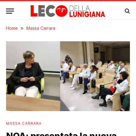
Home
»
Massa Carrara
MASSA CARRARA
NOA: presentata la nuova