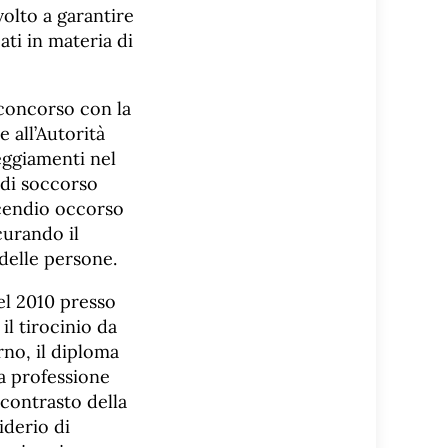
olto a garantire
eati in materia di
 concorso con la
 all’Autorità
eggiamenti nel
 di soccorso
ncendio occorso
curando il
delle persone.
el 2010 presso
il tirocinio da
rno, il diploma
la professione
 contrasto della
iderio di