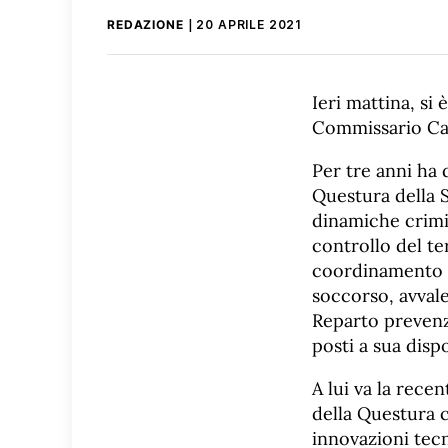
REDAZIONE
20 APRILE 2021
Ieri mattina, si 
Commissario Ca
Per tre anni ha 
Questura della 
dinamiche crimin
controllo del te
coordinamento te
soccorso, avvale
Reparto prevenzi
posti a sua disp
A lui va la rece
della Questura c
innovazioni tecn