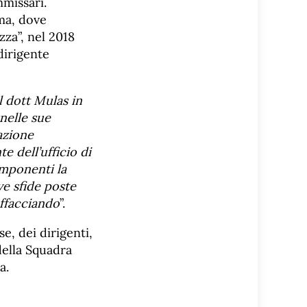
mmissari.
oma, dove
za”, nel 2018
dirigente
l dott Mulas in
nelle sue
azione
e dell’ufficio di
omponenti la
e sfide poste
affacciando
”.
e, dei dirigenti,
 della Squadra
a.