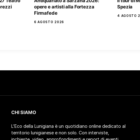
27 Teatro
Antiquariato a Sarzana 2026:
Il tour di
prezzi
opere e artisti alla Fortezza
Spezia
Firmafede
4 AGOSTO 
6 AGOSTO 2026
CHI SIAMO
L’Eco della Lunigiana è un quotidiano online dedicato al
territorio lunigianese e non solo. Con interviste,
inchieste, video, approfondimenti e report di eventi