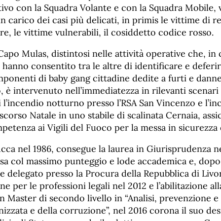
ivo con la Squadra Volante e con la Squadra Mobile, v
n carico dei casi più delicati, in primis le vittime di r
re, le vittime vulnerabili, il cosiddetto codice rosso.
apo Mulas, distintosi nelle attività operative che, in
hanno consentito tra le altre di identificare e deferire
mponenti di baby gang cittadine dedite a furti e dann
, è intervenuto nell’immediatezza in rilevanti scenari
i l’incendio notturno presso l’RSA San Vincenzo e l’i
 scorso Natale in uno stabile di scalinata Cernaia, assi
etenza ai Vigili del Fuoco per la messa in sicurezza 
ucca nel 1986, consegue la laurea in Giurisprudenza n
Pisa col massimo punteggio e lode accademica e, dopo 
 delegato presso la Procura della Repubblica di Livo
ne per le professioni legali nel 2012 e l’abilitazione al
 Master di secondo livello in “Analisi, prevenzione e
nizzata e della corruzione”, nel 2016 corona il suo des