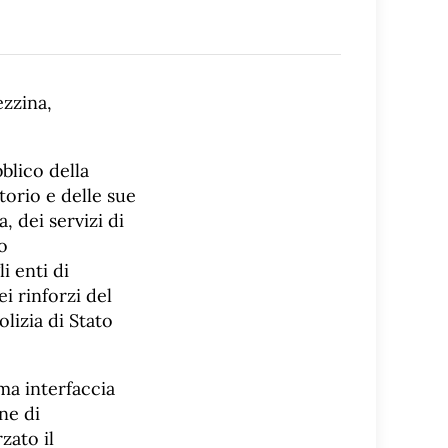
zzina,
blico della
orio e delle sue
, dei servizi di
o
i enti di
i rinforzi del
lizia di Stato
ma interfaccia
ne di
zato il