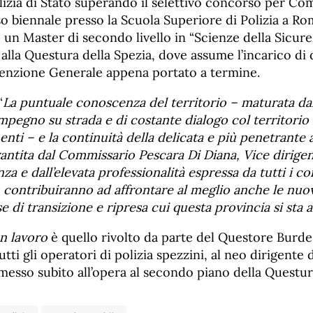
lizia di Stato superando il selettivo concorso per Co
o biennale presso la Scuola Superiore di Polizia a R
n Master di secondo livello in “Scienze della Sicurez
alla Questura della Spezia, dove assume l’incarico di 
evenzione Generale appena portato a termine.
“
La puntuale conoscenza del territorio – maturata da
mpegno su strada e di costante dialogo col territorio 
ti – e la continuità della delicata e più penetrante 
rantita dal Commissario Pescara Di Diana, Vice dirigent
za e dall’elevata professionalità espressa da tutti i c
 contribuiranno ad affrontare al meglio anche le nuov
se di transizione e ripresa cui questa provincia si sta 
n lavoro
è quello rivolto da parte del Questore Burdes
utti gli operatori di polizia spezzini, al neo dirigente
messo subito all’opera al secondo piano della Questur