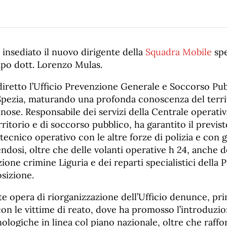
è insediato il nuovo dirigente della
Squadra Mobile
spe
po dott. Lorenzo Mulas.
diretto l’Ufficio Prevenzione Generale e Soccorso Pub
Spezia, maturando una profonda conoscenza del territ
ose. Responsabile dei servizi della Centrale operativa
rritorio e di soccorso pubblico, ha garantito il previst
cnico operativo con le altre forze di polizia e con gl
ndosi, oltre che delle volanti operative h 24, anche de
one crimine Liguria e dei reparti specialistici della Po
osizione.
nte opera di riorganizzazione dell’Ufficio denunce, pri
on le vittime di reato, dove ha promosso l’introduzio
ologiche in linea col piano nazionale, oltre che raffor