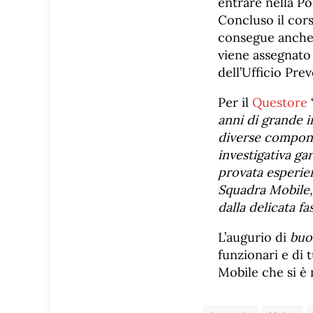
entrare nella Po
Concluso il cors
consegue anche u
viene assegnato 
dell’Ufficio Pr
Per il
Questore
anni di grande i
diverse componen
investigativa ga
provata esperien
Squadra Mobile,
dalla delicata fa
L’augurio di
buo
funzionari e di t
Mobile che si è 