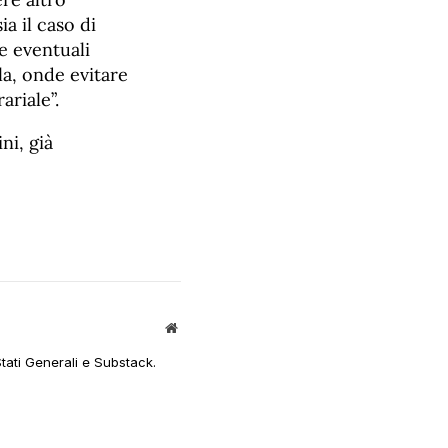
a il caso di
e eventuali
la, onde evitare
riale”.
ni, già
Sito
web
Stati Generali e Substack.