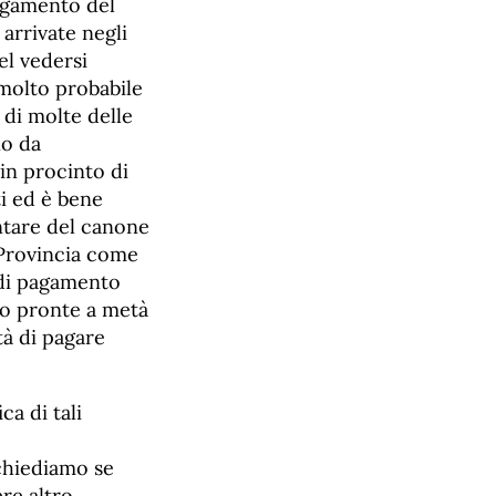
pagamento del
arrivate negli
el vedersi
 molto probabile
 di molte delle
no da
in procinto di
ti ed è bene
ontare del canone
 Provincia come
e di pagamento
ro pronte a metà
à di pagare
a di tali
 chiediamo se
re altro