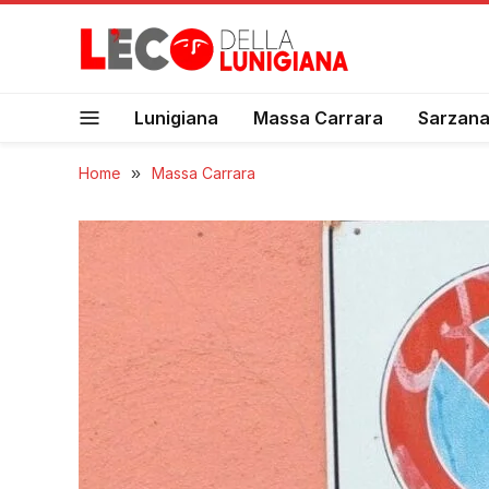
Lunigiana
Massa Carrara
Sarzan
Home
»
Massa Carrara