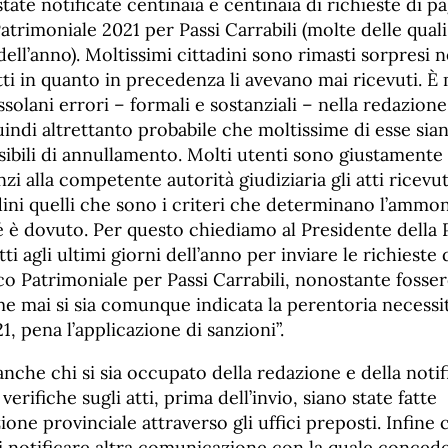
ate notificate centinaia e centinaia di richieste di 
rimoniale 2021 per Passi Carrabili (molte delle quali 
dell’anno). Moltissimi cittadini sono rimasti sorpresi n
atti in quanto in precedenza li avevano mai ricevuti. È
ssolani errori – formali e sostanziali – nella redazione
uindi altrettanto probabile che moltissime di esse sia
ibili di annullamento. Molti utenti sono giustamente 
i alla competente autorità giudiziaria gli atti ricevu
adini quelli che sono i criteri che determinano l’amm
 è dovuto. Per questo chiediamo al Presidente della
otti agli ultimi giorni dell’anno per inviare le richiest
o Patrimoniale per Passi Carrabili, nonostante fosse
 mai si sia comunque indicata la perentoria necessit
21, pena l’applicazione di sanzioni”.
che chi si sia occupato della redazione e della notific
 verifiche sugli atti, prima dell’invio, siano state fatte
ione provinciale attraverso gli uffici preposti. Infine
di notificare altra comunicazione con la quale concede