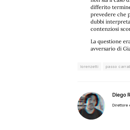
differito termin
prevedere che p
dubbi interpreta
contenziosi scon
La questione era
avversario di Gi
lorenzetti
passo carrab
Diego 
Direttore