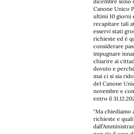
dicembre sono st
Canone Unico Pat
ultimi 10 giorni 
recapitare tali 
esservi stati gro
richieste ed è q
considerare pass
impugnare innanz
chiarire ai citt
dovuto e perché
mai ci si sia rid
del Canone Unic
novembre e come
entro il 31.12.20
“Ma chiediamo an
richieste e quali
dall’Amministraz
non sia il caso 