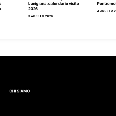
a
Lunigiana: calendario visite
Pontremol
à
2026
3 AGOSTO 
3 AGOSTO 2026
CHI SIAMO
L’Eco
della Lunigiana
è un quotidiano online
dedicato al territorio lunigianese e non solo.