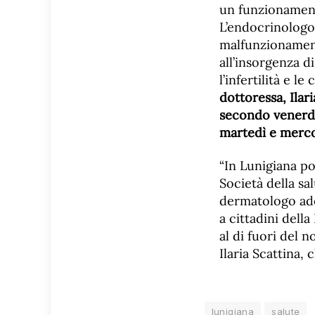
un funzionamento
L’endocrinologo 
malfunzionament
all’insorgenza d
l’infertilità e 
dottoressa, Ilari
secondo venerdì 
martedì e mercol
“In Lunigiana po
Società della sa
dermatologo ade
a cittadini dell
al di fuori del n
Ilaria Scattina, 
lunigiana
salute