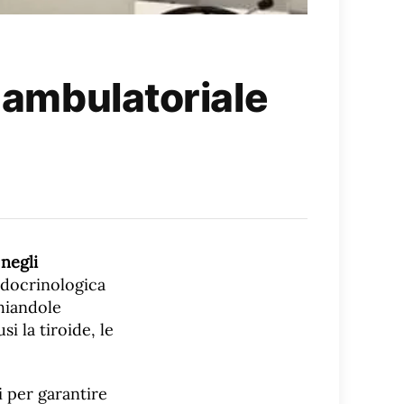
a ambulatoriale
 negli
endocrinologica
ghiandole
i la tiroide, le
i per garantire