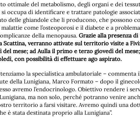
 ottimale del metabolismo, degli organi e dei tessut
si occupa di identificare e trattare patologie associat
o delle ghiandole che li producono, che possono co
i malattie come l’osteoporosi e il diabete e a proble
le complicanze della menopausa.
Grazie alla presenza d
a Scattina, verranno attivate sul territorio visite a Fivi
del mese; ad Aulla il primo e terzo giovedì del mese;
edì, con possibilità di effettuare ago aspirato.
tenziamo la specialistica ambulatoriale – commenta il
lute della Lunigiana, Marco Formato – dopo il ginecol
sso avremo l’endocrinologo. Obiettivo rendere i serv
a Lunigiana, ma non solo, perché potranno venire anc
ostro territorio a farsi visitare. Avremo quindi una dot
che è stata destinata proprio alla Lunigiana”.