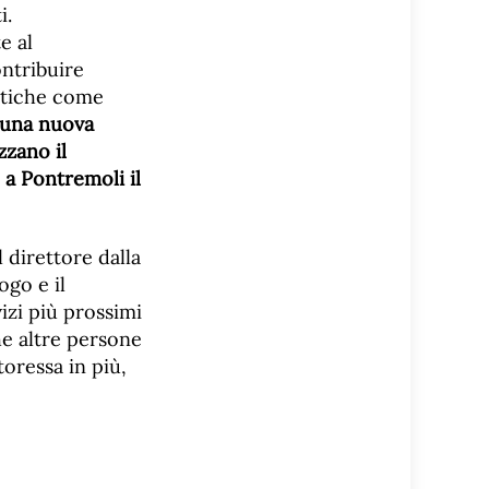
i.
e al
ntribuire
matiche come
i una nuova
zzano il
 a Pontremoli il
 direttore dalla
ogo e il
izi più prossimi
he altre persone
toressa in più,