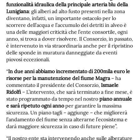
funzionalità idraulica della principale arteria blu della
Lunigiana
: gli alberi ad alto fusto presenti nella zona
diventano, infatti, un importante ostacolo per lo
scorrere dell’acqua e l’accumulo dei detriti in alveo è
una delle maggiori criticità che l’ente consortile, ogni
anno, si trova a dover risolvere. Il Consorzio, in passato,
è intervenuto in via straordinaria anche per il ripristino
delle sponde in muratura danneggiate da eventi
piovosi eccezionali.
“
In due anni abbiamo incrementato di 200mila euro le
risorse per la manutenzione del fiume Magra
– ha
commentato il presidente del Consorzio,
Ismaele
Ridolfi
– L’intervento, che sarà terminato a fine mese, è
stato programmato da tempo nel nostro
piano annuale
e sarà ripetuto ogni anno
per garantire la massima
sicurezza. Un piano tagli – aggiunge – che migliorerà
l’andamento del fiume senza alterarne l’ecosistema e
darà maggiore sicurezza in caso di future piene”.
“Il nostro ente sta intervenendo anche sulle alberature