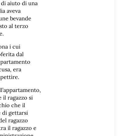
 di aiuto di una
lia aveva
lcune bevande
sto al terzo
e.
ona i cui
ferita dal
appartamento
cusa, era
spettire.
ell’appartamento,
il ragazzo si
chio che il
 di gettarsi
 del ragazzo
ra il ragazzo e
ministrazione,