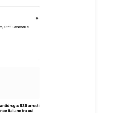
Sito
web
m, Stati Generali e
 antidroga: 539 arresti
nce italiane tra cui