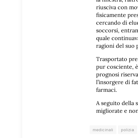
riusciva con mov
fisicamente pre
cercando di elud
soccorsi, entram
quale continuava
ragioni del suo 
Trasportato pres
pur cosciente, 
prognosi riserva
l’insorgere di f
farmaci.
A seguito della 
migliorate e non 
medicinali
polizia