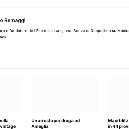
go Remaggi
ore e fondatore de l'Eco della Lunigiana. Scrivo di Geopolitica su Mediu
ack.
nella
Un arresto per droga ad
Maxi blitz
 vintage
Ameglia
in 44 provi