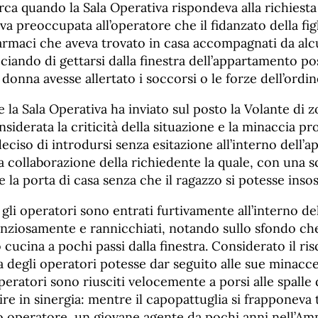
irca quando la Sala Operativa rispondeva alla richiesta
va preoccupata all’operatore che il fidanzato della fig
 farmaci che aveva trovato in casa accompagnati da a
ciando di gettarsi dalla finestra dell’appartamento po
 donna avesse allertato i soccorsi o le forze dell’ordin
a Sala Operativa ha inviato sul posto la Volante di z
iderata la criticità della situazione e la minaccia pro
ciso di introdursi senza esitazione all’interno dell’
a collaborazione della richiedente la quale, con una s
re la porta di casa senza che il ragazzo si potesse inso
gli operatori sono entrati furtivamente all’interno d
nziosamente e rannicchiati, notando sullo sfondo che 
 cucina a pochi passi dalla finestra. Considerato il ris
ta degli operatori potesse dar seguito alle sue minacce
 operatori sono riusciti velocemente a porsi alle spalle
re in sinergia: mentre il capopattuglia si frapponeva t
ltro operatore, un giovane agente da pochi anni nell’Am