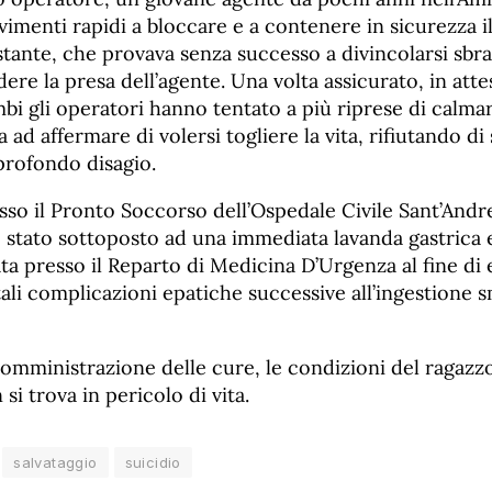
imenti rapidi a bloccare e a contenere in sicurezza i
stante, che provava senza successo a divincolarsi sbr
ere la presa dell’agente. Una volta assicurato, in attes
bi gli operatori hanno tentato a più riprese di calmare
 ad affermare di volersi togliere la vita, rifiutando di
profondo disagio.
so il Pronto Soccorso dell’Ospedale Civile Sant’Andrea
è stato sottoposto ad una immediata lavanda gastrica 
ta presso il Reparto di Medicina D’Urgenza al fine di 
atali complicazioni epatiche successive all’ingestione 
somministrazione delle cure, le condizioni del ragazz
si trova in pericolo di vita.
salvataggio
suicidio