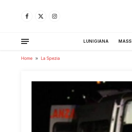
Facebook
X
Instagram
(Twitter)
LUNIGIANA
MASS
Home
»
La Spezia