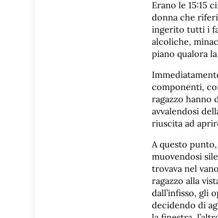
Erano le 15:15 c
donna che riferi
ingerito tutti i
alcoliche, minac
piano qualora la
Immediatamente l
componenti, cons
ragazzo hanno de
avvalendosi dell
riuscita ad apri
A questo punto, 
muovendosi sile
trovava nel vano
ragazzo alla vis
dall’infisso, gli
decidendo di agi
la finestra, l’a