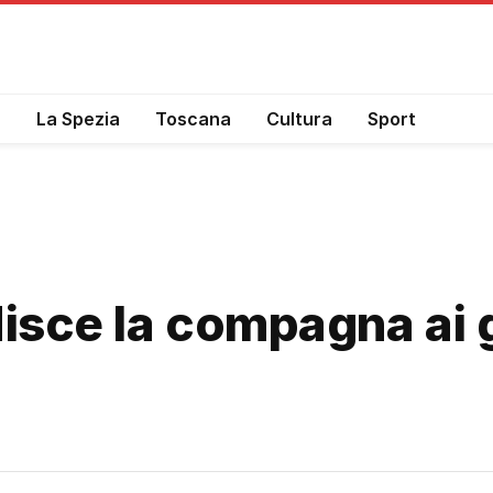
a
La Spezia
Toscana
Cultura
Sport
isce la compagna ai g