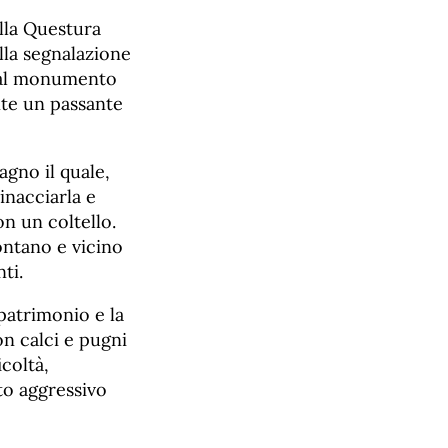
lla Questura
ella segnalazione
o al monumento
ente un passante
agno il quale,
inacciarla e
on un coltello.
ontano e vicino
nti.
 patrimonio e la
on calci e pugni
icoltà,
o aggressivo