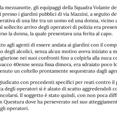
la mezzanotte, gli equipaggi della Squadra Volante de
 presso i giardini pubblici di via Mazzini, a seguito d
perativa di una lite tra un uomo ed una donna, vicin
 Al sollecito arrivo degli operatori di polizia era pres
so la donna, la quale presentava una ferita al capo.
tto agli agenti di essere andata ai giardini con il comp
 degli alcolici, senza alcun motivo aveva iniziato a m
ngiuriose nei suoi confronti fino a colpirla alla nuca c
vacco 40enne senza fissa dimora, era sdraiato poco l
nvenuto un coltello prontamente sequestrato dagli age
giudicato con precedenti specifici per reati contro il
sta degli operatori si è alzato di scatto aggredendoli c
ncolarsi. Il soggetto è stato quindi, con non poca diff
 Questura dove ha perseverato nel suo atteggiament
gli operatori.