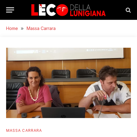
Home
»
Massa Carrara
MASSA CARRARA