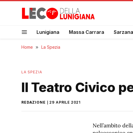
Lunigiana
Massa Carrara
Sarzan
Home
»
La Spezia
LA SPEZIA
Il Teatro Civico p
REDAZIONE
29 APRILE 2021
Nell’ambito della
palcoscenico spe