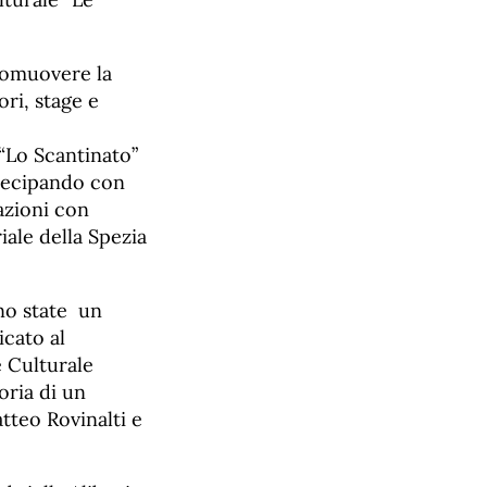
promuovere la
ori, stage e
“Lo Scantinato”
rtecipando con
azioni con
iale della Spezia
ono state un
icato al
e Culturale
oria di un
tteo Rovinalti e