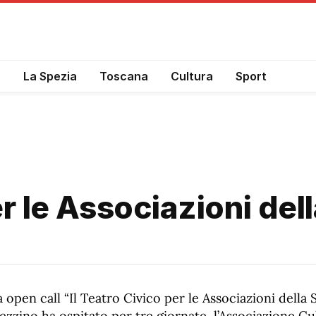
a
La Spezia
Toscana
Cultura
Sport
er le Associazioni del
 open call “Il Teatro Civico per le Associazioni della S
zzino ha ospitato per tre giornate l’Associazione Cu