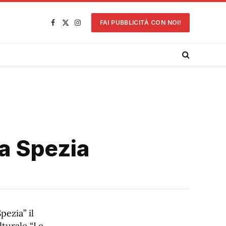
FAI PUBBLICITÀ CON NOI!
Facebook
X
Instagram
(Twitter)
la Spezia
pezia” il
lturale “Le