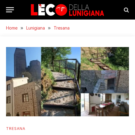
Home
»
Lunigiana
»
Tresana
TRESANA